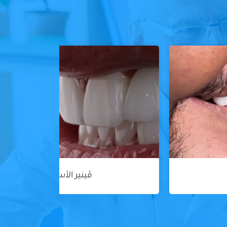
ڤينير الأسنان