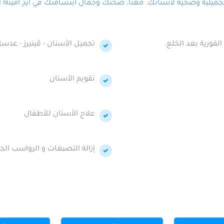
لية وصحية لأسنانك. معنا، صحتك وجمال ابتسامتك في أيدٍ أمينة! احج
الفورية بعد الخلع.
تجميل الأسنان - ڤينيرز - عدسا
تقويم الأسنان
علاج الأسنان للأطفال
إزالة التصبغات و الرواسب الجي