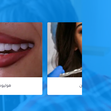
هوليود سمايل