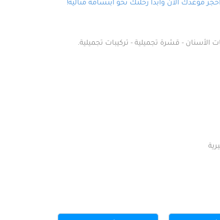
ز موعدك الآن وابدأ رحلتك نحو ابتسامة مثالية!
ت الأسنان - قشرة تجميلية - تركيبات تجميلية.
رية