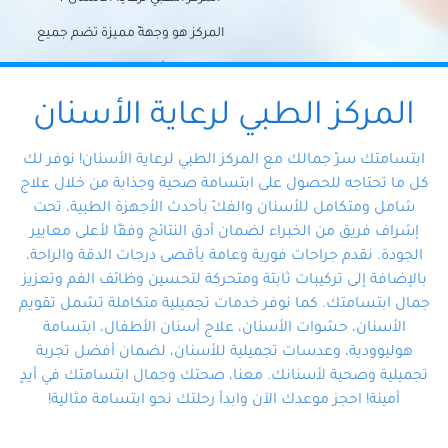
المركز هو وجهةً مميزة تضم جميع
احتياجات الأسنان تحت سقف واحد،
وتضمن لك حلاً شاملًا لجميع
المركز الطبي لرعاية الأسنان
مشكلات أسنانك بفضل فريقنا
ابتسامتك سرّ جمالك مع المركز الطبي لرعاية الأسنان! نوفر لك
المتخصص ذوي الخبرة، ستجد نفسك
كل ما تحتاجه للحصول على ابتسامة صحية وجذابة من خلال علاج
شامل ومتكامل للأسنان والفكّ بأحدث الأجهزة الطبية، تحت
في أيد أمينة تلبي احتياجاتك بكل
إشراف فريق من الخبراء لضمان أدق النتائج وفقًا لأعلى معايير
احترافية ودقة.
الجودة. نقدم جراحات فورية وعامة بأقصى درجات الدقة والراحة،
بالإضافة إلى تركيبات ثابتة ومتحركة لتحسين وظائف الفم وتعزيز
جمال ابتسامتك. كما نوفر خدمات تجميلية متكاملة تشمل تقويم
الأسنان، حشوات الأسنان، علاج أسنان الأطفال، ابتسامة
هوليوودية، وعدسات تجميلية للأسنان، لضمان أفضل تجربة
تجميلية وصحية لأسنانك. معنا، صحتك وجمال ابتسامتك في أيدٍ
أمينة! احجز موعدك الآن وابدأ رحلتك نحو ابتسامة مثالية!