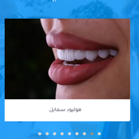
هوليود سمايل