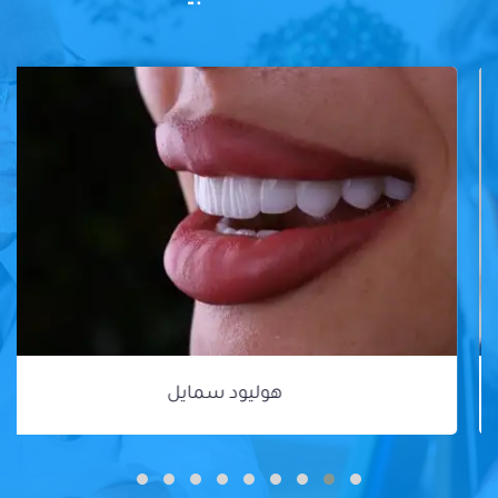
هوليود سمايل