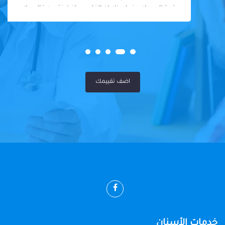
قمة الجدعان عند لحظه ان الفلوس كنت نقصه قالي ولا
يهمك المهم ابنك عجزت عن الشكر يادكتور وبجد ربنا يبرك
في اولاد حضرتك شكرا علي رحمتك والانسانيه الا جوه
قلبك ربنا يكتبلك الخير يارب عن تجربه ياجماعه مافيش
كلام دكتور شاطر وفاهم ومش بكلفك فوق طقتكم ربنا
يكرمك بالفضل دكتور عندي شكرا
اضف تقييمك
خدمات الأسنان