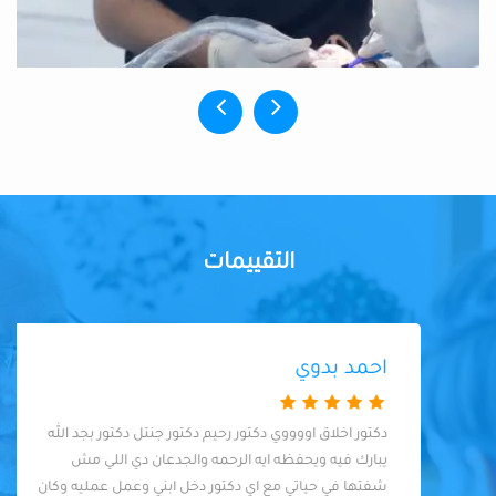
التقييمات
احمد بدوي
دكتور اخلاق اووووي دكتور رحيم دكتور جنتل دكتور بجد الله
يبارك فيه ويحفظه ايه الرحمه والجدعان دي اللي مش
شفتها في حياتي مع اي دكتور دخل ابني وعمل عمليه وكان