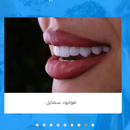
هوليود سمايل