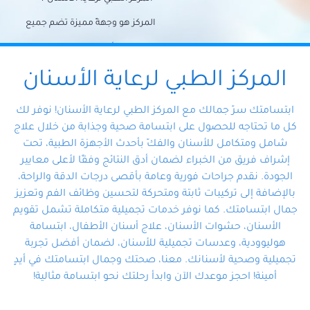
المركز هو وجهةً مميزة تضم جميع
احتياجات الأسنان تحت سقف واحد،
وتضمن لك حلاً شاملًا لجميع
المركز الطبي لرعاية الأسنان
مشكلات أسنانك بفضل فريقنا
ابتسامتك سرّ جمالك مع المركز الطبي لرعاية الأسنان! نوفر لك
المتخصص ذوي الخبرة، ستجد نفسك
كل ما تحتاجه للحصول على ابتسامة صحية وجذابة من خلال علاج
شامل ومتكامل للأسنان والفكّ بأحدث الأجهزة الطبية، تحت
في أيد أمينة تلبي احتياجاتك بكل
إشراف فريق من الخبراء لضمان أدق النتائج وفقًا لأعلى معايير
احترافية ودقة.
الجودة. نقدم جراحات فورية وعامة بأقصى درجات الدقة والراحة،
بالإضافة إلى تركيبات ثابتة ومتحركة لتحسين وظائف الفم وتعزيز
جمال ابتسامتك. كما نوفر خدمات تجميلية متكاملة تشمل تقويم
الأسنان، حشوات الأسنان، علاج أسنان الأطفال، ابتسامة
هوليوودية، وعدسات تجميلية للأسنان، لضمان أفضل تجربة
تجميلية وصحية لأسنانك. معنا، صحتك وجمال ابتسامتك في أيدٍ
أمينة! احجز موعدك الآن وابدأ رحلتك نحو ابتسامة مثالية!