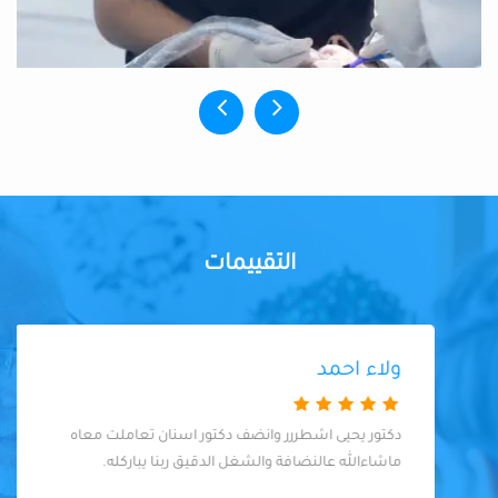
التقييمات
ولاء احمد
دكتور يحيى اشطررر وانضف دكتور اسنان تعاملت معاه
ماشاءالله عالنضافة والشغل الدقيق ربنا يباركله.