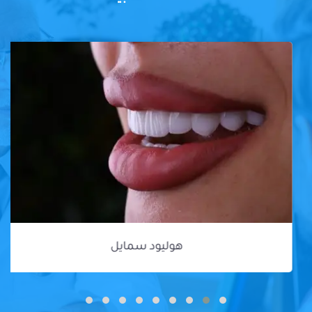
هوليود سمايل