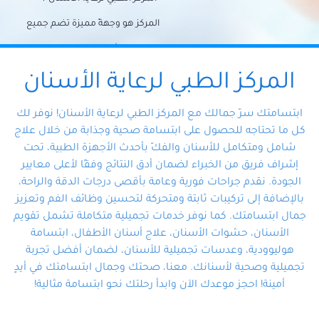
المركز هو وجهةً مميزة تضم جميع
احتياجات الأسنان تحت سقف واحد،
وتضمن لك حلاً شاملًا لجميع
المركز الطبي لرعاية الأسنان
مشكلات أسنانك بفضل فريقنا
ابتسامتك سرّ جمالك مع المركز الطبي لرعاية الأسنان! نوفر لك
المتخصص ذوي الخبرة، ستجد نفسك
كل ما تحتاجه للحصول على ابتسامة صحية وجذابة من خلال علاج
شامل ومتكامل للأسنان والفكّ بأحدث الأجهزة الطبية، تحت
في أيد أمينة تلبي احتياجاتك بكل
إشراف فريق من الخبراء لضمان أدق النتائج وفقًا لأعلى معايير
احترافية ودقة.
الجودة. نقدم جراحات فورية وعامة بأقصى درجات الدقة والراحة،
بالإضافة إلى تركيبات ثابتة ومتحركة لتحسين وظائف الفم وتعزيز
جمال ابتسامتك. كما نوفر خدمات تجميلية متكاملة تشمل تقويم
الأسنان، حشوات الأسنان، علاج أسنان الأطفال، ابتسامة
هوليوودية، وعدسات تجميلية للأسنان، لضمان أفضل تجربة
تجميلية وصحية لأسنانك. معنا، صحتك وجمال ابتسامتك في أيدٍ
أمينة! احجز موعدك الآن وابدأ رحلتك نحو ابتسامة مثالية!