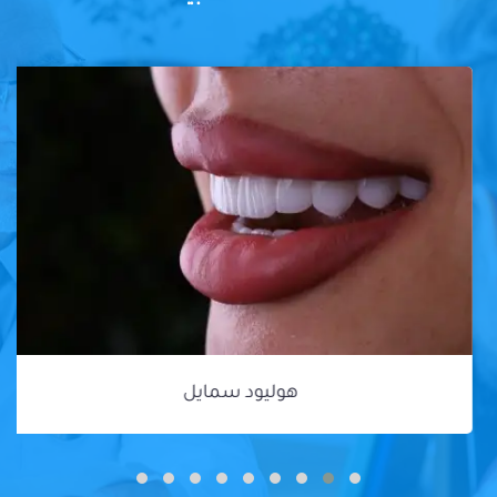
هوليود سمايل