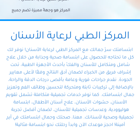
المركز هو وجهةً مميزة تضم جميع
احتياجات الأسنان تحت سقف واحد،
وتضمن لك حلاً شاملًا لجميع
المركز الطبي لرعاية الأسنان
مشكلات أسنانك بفضل فريقنا
ابتسامتك سرّ جمالك مع المركز الطبي لرعاية الأسنان! نوفر لك
المتخصص ذوي الخبرة، ستجد نفسك
كل ما تحتاجه للحصول على ابتسامة صحية وجذابة من خلال علاج
شامل ومتكامل للأسنان والفكّ بأحدث الأجهزة الطبية، تحت
في أيد أمينة تلبي احتياجاتك بكل
إشراف فريق من الخبراء لضمان أدق النتائج وفقًا لأعلى معايير
احترافية ودقة.
الجودة. نقدم جراحات فورية وعامة بأقصى درجات الدقة والراحة،
بالإضافة إلى تركيبات ثابتة ومتحركة لتحسين وظائف الفم وتعزيز
جمال ابتسامتك. كما نوفر خدمات تجميلية متكاملة تشمل تقويم
الأسنان، حشوات الأسنان، علاج أسنان الأطفال، ابتسامة
هوليوودية، وعدسات تجميلية للأسنان، لضمان أفضل تجربة
تجميلية وصحية لأسنانك. معنا، صحتك وجمال ابتسامتك في أيدٍ
أمينة! احجز موعدك الآن وابدأ رحلتك نحو ابتسامة مثالية!