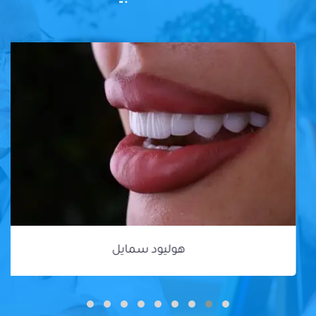
هوليود سمايل