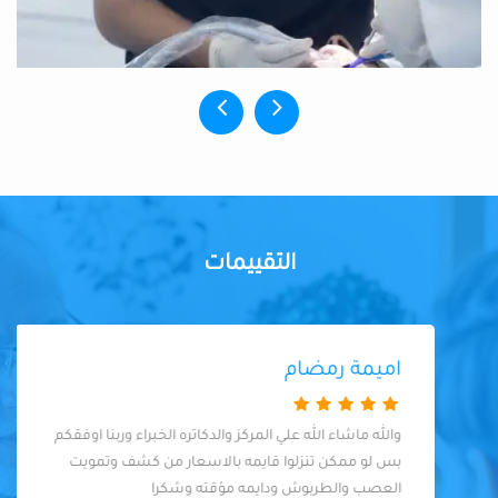
التقييمات
اميمة رمضام
والله ماشاء الله علي المركز والدكاتره الخبراء وربنا اوفقكم
بس لو ممكن تنزلوا قايمه بالاسعار من كشف وتمويت
العصب والطربوش ودايمه مؤقته وشكرا