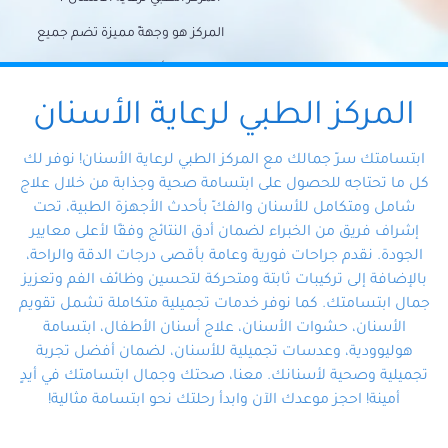
المركز هو وجهةً مميزة تضم جميع
احتياجات الأسنان تحت سقف واحد،
وتضمن لك حلاً شاملًا لجميع
المركز الطبي لرعاية الأسنان
مشكلات أسنانك بفضل فريقنا
ابتسامتك سرّ جمالك مع المركز الطبي لرعاية الأسنان! نوفر لك
المتخصص ذوي الخبرة، ستجد نفسك
كل ما تحتاجه للحصول على ابتسامة صحية وجذابة من خلال علاج
شامل ومتكامل للأسنان والفكّ بأحدث الأجهزة الطبية، تحت
في أيد أمينة تلبي احتياجاتك بكل
إشراف فريق من الخبراء لضمان أدق النتائج وفقًا لأعلى معايير
احترافية ودقة.
الجودة. نقدم جراحات فورية وعامة بأقصى درجات الدقة والراحة،
بالإضافة إلى تركيبات ثابتة ومتحركة لتحسين وظائف الفم وتعزيز
جمال ابتسامتك. كما نوفر خدمات تجميلية متكاملة تشمل تقويم
الأسنان، حشوات الأسنان، علاج أسنان الأطفال، ابتسامة
هوليوودية، وعدسات تجميلية للأسنان، لضمان أفضل تجربة
تجميلية وصحية لأسنانك. معنا، صحتك وجمال ابتسامتك في أيدٍ
أمينة! احجز موعدك الآن وابدأ رحلتك نحو ابتسامة مثالية!