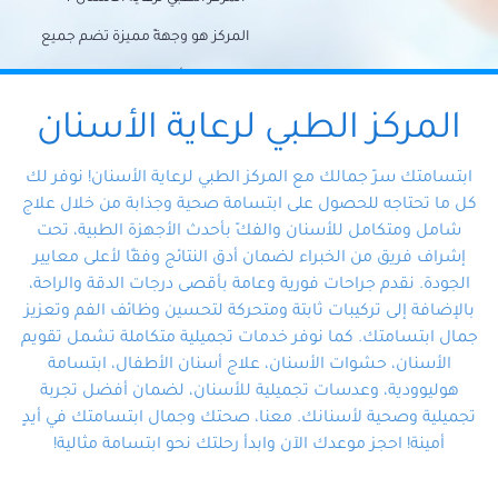
المركز هو وجهةً مميزة تضم جميع
احتياجات الأسنان تحت سقف واحد،
وتضمن لك حلاً شاملًا لجميع
المركز الطبي لرعاية الأسنان
مشكلات أسنانك بفضل فريقنا
ابتسامتك سرّ جمالك مع المركز الطبي لرعاية الأسنان! نوفر لك
المتخصص ذوي الخبرة، ستجد نفسك
كل ما تحتاجه للحصول على ابتسامة صحية وجذابة من خلال علاج
شامل ومتكامل للأسنان والفكّ بأحدث الأجهزة الطبية، تحت
في أيد أمينة تلبي احتياجاتك بكل
إشراف فريق من الخبراء لضمان أدق النتائج وفقًا لأعلى معايير
احترافية ودقة.
الجودة. نقدم جراحات فورية وعامة بأقصى درجات الدقة والراحة،
بالإضافة إلى تركيبات ثابتة ومتحركة لتحسين وظائف الفم وتعزيز
جمال ابتسامتك. كما نوفر خدمات تجميلية متكاملة تشمل تقويم
الأسنان، حشوات الأسنان، علاج أسنان الأطفال، ابتسامة
هوليوودية، وعدسات تجميلية للأسنان، لضمان أفضل تجربة
تجميلية وصحية لأسنانك. معنا، صحتك وجمال ابتسامتك في أيدٍ
أمينة! احجز موعدك الآن وابدأ رحلتك نحو ابتسامة مثالية!