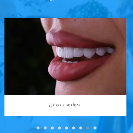
هوليود سمايل