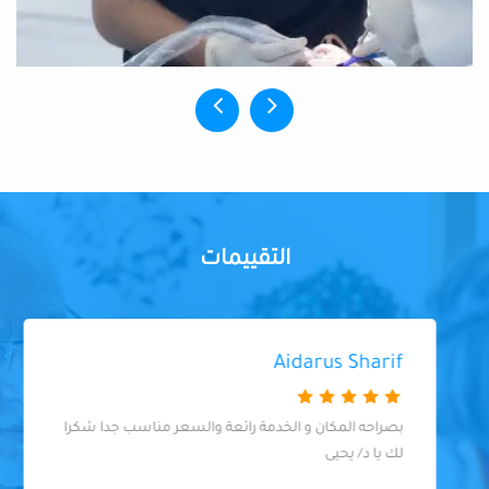
التقييمات
Aidarus Sharif
بصراحه المكان و الخدمة رائعة والسعر مناسب جدا شكرا
لك يا د/ يحيى