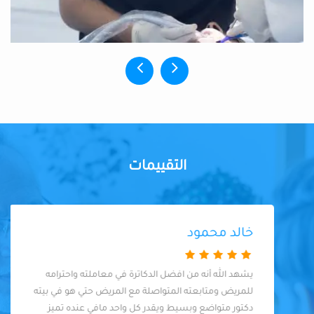
التقييمات
خالد محمود
يشهد الله أنه من افضل الدكاترة في معاملته واحترامه
للمريض ومتابعته المتواصلة مع المريض حتي هو في بيته
دكتور متواضع وبسيط ويقدر كل واحد مافي عنده تميز