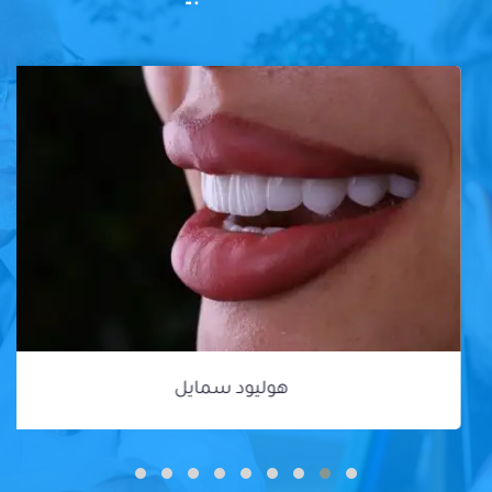
هوليود سمايل