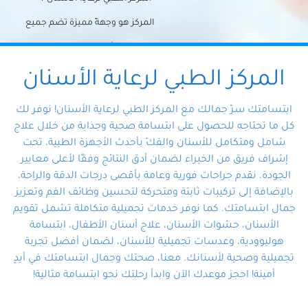
المركز هو وجهةً مميزة تضم جميع
احتياجات الأسنان تحت سقف واحد،
وتضمن لك حلاً شاملًا لجميع
المركز الطبي لرعاية الأسنان
مشكلات أسنانك بفضل فريقنا
ابتسامتك سرّ جمالك مع المركز الطبي لرعاية الأسنان! نوفر لك
المتخصص ذوي الخبرة، ستجد نفسك
كل ما تحتاجه للحصول على ابتسامة صحية وجذابة من خلال علاج
شامل ومتكامل للأسنان والفكّ بأحدث الأجهزة الطبية، تحت
في أيد أمينة تلبي احتياجاتك بكل
إشراف فريق من الخبراء لضمان أدق النتائج وفقًا لأعلى معايير
احترافية ودقة.
الجودة. نقدم جراحات فورية وعامة بأقصى درجات الدقة والراحة،
بالإضافة إلى تركيبات ثابتة ومتحركة لتحسين وظائف الفم وتعزيز
جمال ابتسامتك. كما نوفر خدمات تجميلية متكاملة تشمل تقويم
الأسنان، حشوات الأسنان، علاج أسنان الأطفال، ابتسامة
هوليوودية، وعدسات تجميلية للأسنان، لضمان أفضل تجربة
تجميلية وصحية لأسنانك. معنا، صحتك وجمال ابتسامتك في أيدٍ
أمينة! احجز موعدك الآن وابدأ رحلتك نحو ابتسامة مثالية!