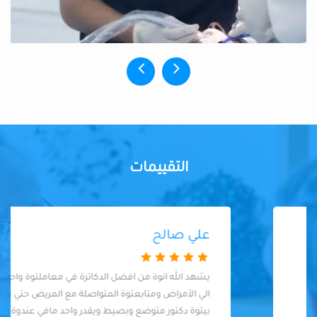
التقييمات
علي صالح
يشهد الله انوة من افضل الدكاترة في معاملتوة واحتراموة
الي الأمراض ومتابعتوة المتواصلة مع المريض حتي هو في
بيتوة دكتور متوضع وبصيط ويقدر واحد مافي عندوة تميز