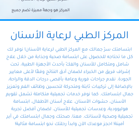
المركز هو وجهةً مميزة تضم جميع
احتياجات الأسنان تحت سقف واحد،
وتضمن لك حلاً شاملًا لجميع
المركز الطبي لرعاية الأسنان
مشكلات أسنانك بفضل فريقنا
ابتسامتك سرّ جمالك مع المركز الطبي لرعاية الأسنان! نوفر لك
المتخصص ذوي الخبرة، ستجد نفسك
كل ما تحتاجه للحصول على ابتسامة صحية وجذابة من خلال علاج
شامل ومتكامل للأسنان والفكّ بأحدث الأجهزة الطبية، تحت
في أيد أمينة تلبي احتياجاتك بكل
إشراف فريق من الخبراء لضمان أدق النتائج وفقًا لأعلى معايير
احترافية ودقة.
الجودة. نقدم جراحات فورية وعامة بأقصى درجات الدقة والراحة،
بالإضافة إلى تركيبات ثابتة ومتحركة لتحسين وظائف الفم وتعزيز
جمال ابتسامتك. كما نوفر خدمات تجميلية متكاملة تشمل تقويم
الأسنان، حشوات الأسنان، علاج أسنان الأطفال، ابتسامة
هوليوودية، وعدسات تجميلية للأسنان، لضمان أفضل تجربة
تجميلية وصحية لأسنانك. معنا، صحتك وجمال ابتسامتك في أيدٍ
أمينة! احجز موعدك الآن وابدأ رحلتك نحو ابتسامة مثالية!