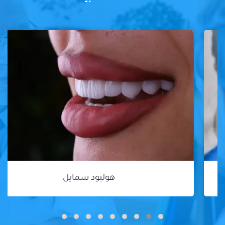
هوليود سمايل