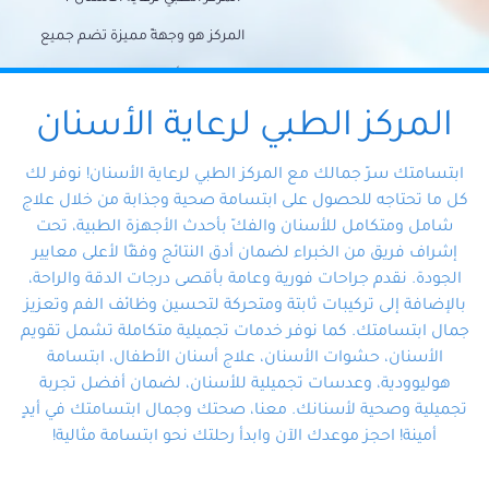
المركز هو وجهةً مميزة تضم جميع
احتياجات الأسنان تحت سقف واحد،
وتضمن لك حلاً شاملًا لجميع
المركز الطبي لرعاية الأسنان
مشكلات أسنانك بفضل فريقنا
ابتسامتك سرّ جمالك مع المركز الطبي لرعاية الأسنان! نوفر لك
المتخصص ذوي الخبرة، ستجد نفسك
كل ما تحتاجه للحصول على ابتسامة صحية وجذابة من خلال علاج
شامل ومتكامل للأسنان والفكّ بأحدث الأجهزة الطبية، تحت
في أيد أمينة تلبي احتياجاتك بكل
إشراف فريق من الخبراء لضمان أدق النتائج وفقًا لأعلى معايير
احترافية ودقة.
الجودة. نقدم جراحات فورية وعامة بأقصى درجات الدقة والراحة،
بالإضافة إلى تركيبات ثابتة ومتحركة لتحسين وظائف الفم وتعزيز
جمال ابتسامتك. كما نوفر خدمات تجميلية متكاملة تشمل تقويم
الأسنان، حشوات الأسنان، علاج أسنان الأطفال، ابتسامة
هوليوودية، وعدسات تجميلية للأسنان، لضمان أفضل تجربة
تجميلية وصحية لأسنانك. معنا، صحتك وجمال ابتسامتك في أيدٍ
أمينة! احجز موعدك الآن وابدأ رحلتك نحو ابتسامة مثالية!