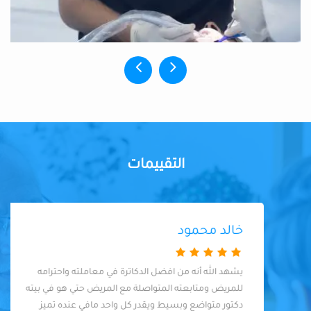
التقييمات
خالد محمود
يشهد الله أنه من افضل الدكاترة في معاملته واحترامه
للمريض ومتابعته المتواصلة مع المريض حتي هو في بيته
دكتور متواضع وبسيط ويقدر كل واحد مافي عنده تميز