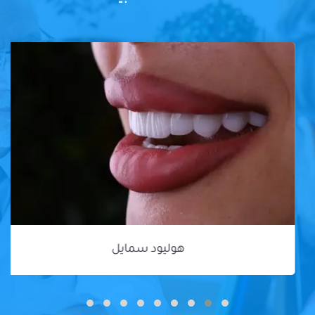
هوليود سمايل