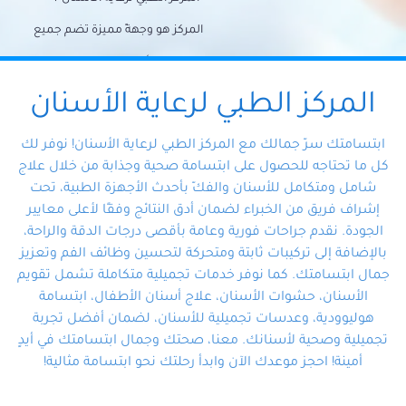
المركز هو وجهةً مميزة تضم جميع
احتياجات الأسنان تحت سقف واحد،
وتضمن لك حلاً شاملًا لجميع
المركز الطبي لرعاية الأسنان
مشكلات أسنانك بفضل فريقنا
ابتسامتك سرّ جمالك مع المركز الطبي لرعاية الأسنان! نوفر لك
المتخصص ذوي الخبرة، ستجد نفسك
كل ما تحتاجه للحصول على ابتسامة صحية وجذابة من خلال علاج
شامل ومتكامل للأسنان والفكّ بأحدث الأجهزة الطبية، تحت
في أيد أمينة تلبي احتياجاتك بكل
إشراف فريق من الخبراء لضمان أدق النتائج وفقًا لأعلى معايير
احترافية ودقة.
الجودة. نقدم جراحات فورية وعامة بأقصى درجات الدقة والراحة،
بالإضافة إلى تركيبات ثابتة ومتحركة لتحسين وظائف الفم وتعزيز
جمال ابتسامتك. كما نوفر خدمات تجميلية متكاملة تشمل تقويم
الأسنان، حشوات الأسنان، علاج أسنان الأطفال، ابتسامة
هوليوودية، وعدسات تجميلية للأسنان، لضمان أفضل تجربة
تجميلية وصحية لأسنانك. معنا، صحتك وجمال ابتسامتك في أيدٍ
أمينة! احجز موعدك الآن وابدأ رحلتك نحو ابتسامة مثالية!