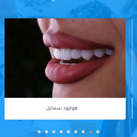
هوليود سمايل