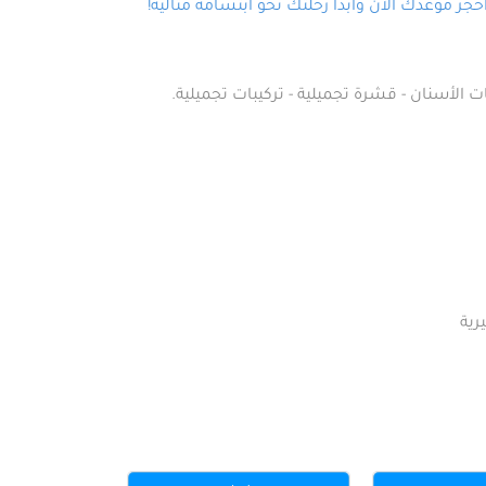
ز موعدك الآن وابدأ رحلتك نحو ابتسامة مثالية!
ت الأسنان - قشرة تجميلية - تركيبات تجميلية.
رية