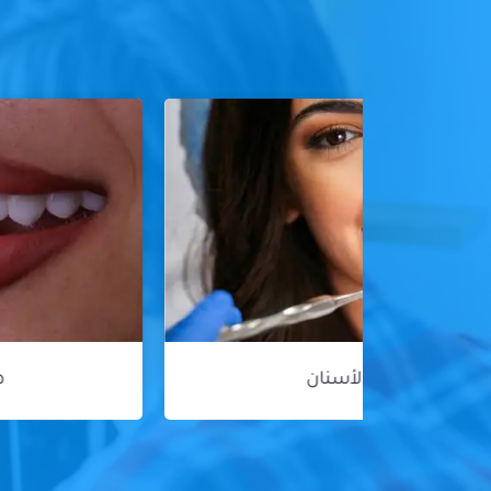
هوليود سمايل