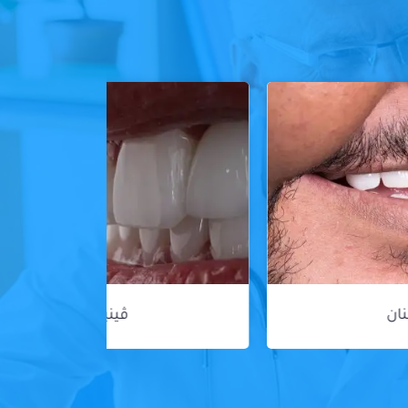
ڤينير الأسنان