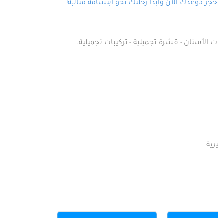
ز موعدك الآن وابدأ رحلتك نحو ابتسامة مثالية!
ت الأسنان - قشرة تجميلية - تركيبات تجميلية.
رية