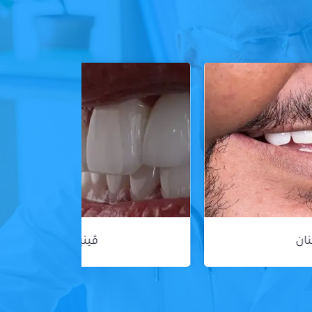
ڤينير الأسنان