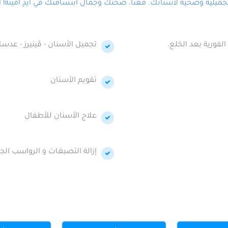
لية وصحية لأسنانك. معنا، صحتك وجمال ابتسامتك في أيدٍ أمينة! احج
الفورية بعد الخلع.
تجميل الأسنان - ڤينيرز - عدسا
تقويم الأسنان
علاج الأسنان للأطفال
إزالة التصبغات و الرواسب الجي