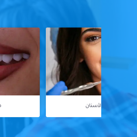
هوليود سمايل