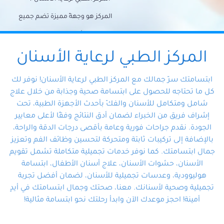
المركز هو وجهةً مميزة تضم جميع
احتياجات الأسنان تحت سقف واحد،
وتضمن لك حلاً شاملًا لجميع
المركز الطبي لرعاية الأسنان
مشكلات أسنانك بفضل فريقنا
ابتسامتك سرّ جمالك مع المركز الطبي لرعاية الأسنان! نوفر لك
المتخصص ذوي الخبرة، ستجد نفسك
كل ما تحتاجه للحصول على ابتسامة صحية وجذابة من خلال علاج
شامل ومتكامل للأسنان والفكّ بأحدث الأجهزة الطبية، تحت
في أيد أمينة تلبي احتياجاتك بكل
إشراف فريق من الخبراء لضمان أدق النتائج وفقًا لأعلى معايير
احترافية ودقة.
الجودة. نقدم جراحات فورية وعامة بأقصى درجات الدقة والراحة،
بالإضافة إلى تركيبات ثابتة ومتحركة لتحسين وظائف الفم وتعزيز
جمال ابتسامتك. كما نوفر خدمات تجميلية متكاملة تشمل تقويم
الأسنان، حشوات الأسنان، علاج أسنان الأطفال، ابتسامة
هوليوودية، وعدسات تجميلية للأسنان، لضمان أفضل تجربة
تجميلية وصحية لأسنانك. معنا، صحتك وجمال ابتسامتك في أيدٍ
أمينة! احجز موعدك الآن وابدأ رحلتك نحو ابتسامة مثالية!