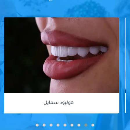
هوليود سمايل