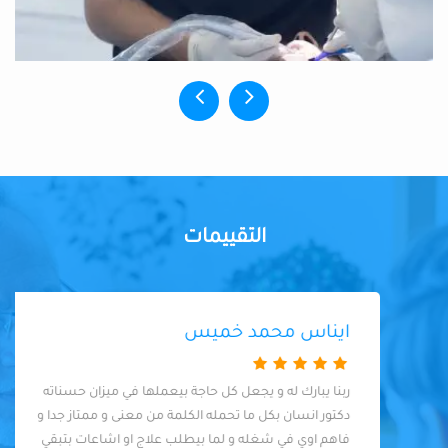
التقييمات
ايناس محمد خميس
ربنا يبارك له و يجعل كل حاجة بيعملها في ميزان حسناته
دكتور انسان بكل ما تحمله الكلمة من معنى و ممتاز جدا و
فاهم اوي في شغله و لما بيطلب علاج او اشاعات بتبقي