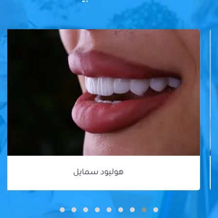
هوليود سمايل