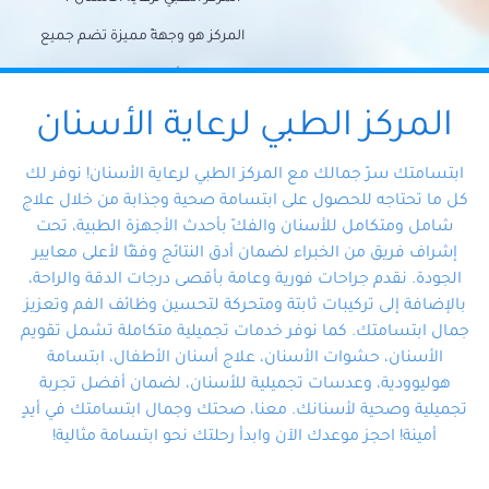
المركز هو وجهةً مميزة تضم جميع
احتياجات الأسنان تحت سقف واحد،
وتضمن لك حلاً شاملًا لجميع
المركز الطبي لرعاية الأسنان
مشكلات أسنانك بفضل فريقنا
ابتسامتك سرّ جمالك مع المركز الطبي لرعاية الأسنان! نوفر لك
المتخصص ذوي الخبرة، ستجد نفسك
كل ما تحتاجه للحصول على ابتسامة صحية وجذابة من خلال علاج
شامل ومتكامل للأسنان والفكّ بأحدث الأجهزة الطبية، تحت
في أيد أمينة تلبي احتياجاتك بكل
إشراف فريق من الخبراء لضمان أدق النتائج وفقًا لأعلى معايير
احترافية ودقة.
الجودة. نقدم جراحات فورية وعامة بأقصى درجات الدقة والراحة،
بالإضافة إلى تركيبات ثابتة ومتحركة لتحسين وظائف الفم وتعزيز
جمال ابتسامتك. كما نوفر خدمات تجميلية متكاملة تشمل تقويم
الأسنان، حشوات الأسنان، علاج أسنان الأطفال، ابتسامة
هوليوودية، وعدسات تجميلية للأسنان، لضمان أفضل تجربة
تجميلية وصحية لأسنانك. معنا، صحتك وجمال ابتسامتك في أيدٍ
أمينة! احجز موعدك الآن وابدأ رحلتك نحو ابتسامة مثالية!