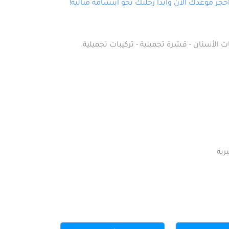
ز موعدك الآن وابدأ رحلتك نحو ابتسامة مثالية!
ت الأسنان - قشرة تجميلية - تركيبات تجميلية.
رية