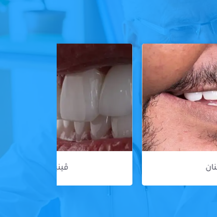
ڤينير الأسنان