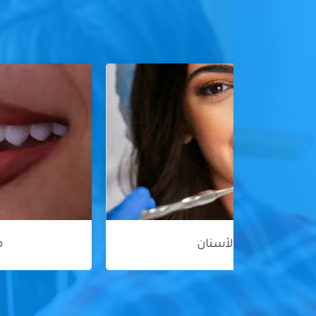
هوليود سمايل