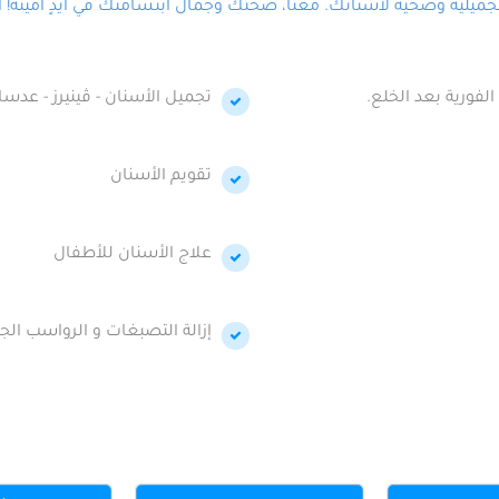
لية وصحية لأسنانك. معنا، صحتك وجمال ابتسامتك في أيدٍ أمينة! احج
الفورية بعد الخلع.
تجميل الأسنان - ڤينيرز - عدسا
تقويم الأسنان
علاج الأسنان للأطفال
إزالة التصبغات و الرواسب الجي