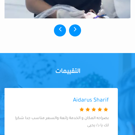
التقييمات
Aidarus Sharif
بصراحه المكان و الخدمة رائعة والسعر مناسب جدا شكرا
لك يا د/ يحيى