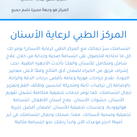
المركز هو وجهةً مميزة تضم جميع
احتياجات الأسنان تحت سقف واحد،
وتضمن لك حلاً شاملًا لجميع
المركز الطبي لرعاية الأسنان
مشكلات أسنانك بفضل فريقنا
ابتسامتك سرّ جمالك مع المركز الطبي لرعاية الأسنان! نوفر لك
المتخصص ذوي الخبرة، ستجد نفسك
كل ما تحتاجه للحصول على ابتسامة صحية وجذابة من خلال علاج
شامل ومتكامل للأسنان والفكّ بأحدث الأجهزة الطبية، تحت
في أيد أمينة تلبي احتياجاتك بكل
إشراف فريق من الخبراء لضمان أدق النتائج وفقًا لأعلى معايير
احترافية ودقة.
الجودة. نقدم جراحات فورية وعامة بأقصى درجات الدقة والراحة،
بالإضافة إلى تركيبات ثابتة ومتحركة لتحسين وظائف الفم وتعزيز
جمال ابتسامتك. كما نوفر خدمات تجميلية متكاملة تشمل تقويم
الأسنان، حشوات الأسنان، علاج أسنان الأطفال، ابتسامة
هوليوودية، وعدسات تجميلية للأسنان، لضمان أفضل تجربة
تجميلية وصحية لأسنانك. معنا، صحتك وجمال ابتسامتك في أيدٍ
أمينة! احجز موعدك الآن وابدأ رحلتك نحو ابتسامة مثالية!