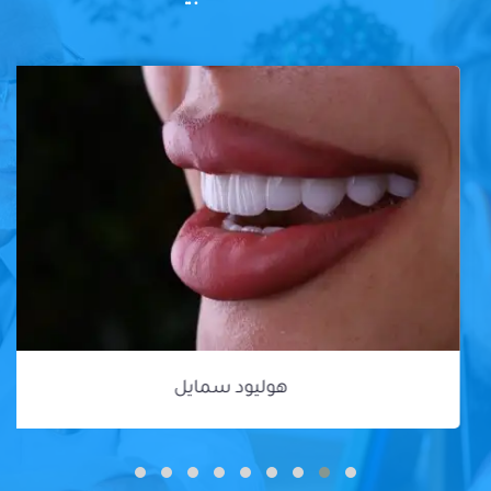
هوليود سمايل