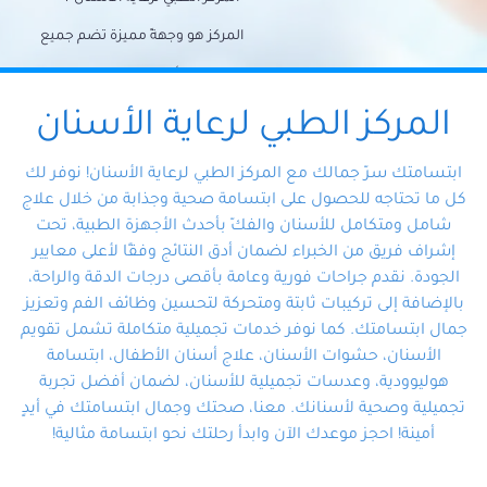
المركز هو وجهةً مميزة تضم جميع
احتياجات الأسنان تحت سقف واحد،
وتضمن لك حلاً شاملًا لجميع
المركز الطبي لرعاية الأسنان
مشكلات أسنانك بفضل فريقنا
ابتسامتك سرّ جمالك مع المركز الطبي لرعاية الأسنان! نوفر لك
المتخصص ذوي الخبرة، ستجد نفسك
كل ما تحتاجه للحصول على ابتسامة صحية وجذابة من خلال علاج
شامل ومتكامل للأسنان والفكّ بأحدث الأجهزة الطبية، تحت
في أيد أمينة تلبي احتياجاتك بكل
إشراف فريق من الخبراء لضمان أدق النتائج وفقًا لأعلى معايير
احترافية ودقة.
الجودة. نقدم جراحات فورية وعامة بأقصى درجات الدقة والراحة،
بالإضافة إلى تركيبات ثابتة ومتحركة لتحسين وظائف الفم وتعزيز
جمال ابتسامتك. كما نوفر خدمات تجميلية متكاملة تشمل تقويم
الأسنان، حشوات الأسنان، علاج أسنان الأطفال، ابتسامة
هوليوودية، وعدسات تجميلية للأسنان، لضمان أفضل تجربة
تجميلية وصحية لأسنانك. معنا، صحتك وجمال ابتسامتك في أيدٍ
أمينة! احجز موعدك الآن وابدأ رحلتك نحو ابتسامة مثالية!