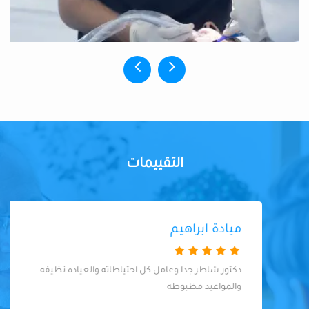
التقييمات
ميادة ابراهيم
دكتور شاطر جدا وعامل كل احتياطاته والعياده نظيفه
والمواعيد مظبوطه