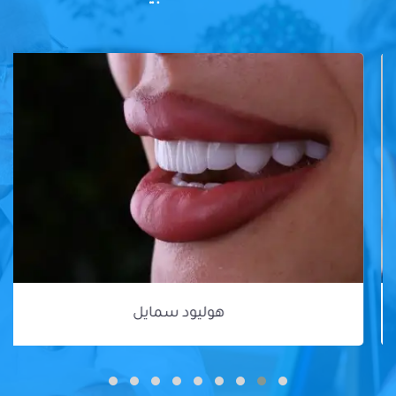
هوليود سمايل