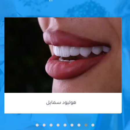
هوليود سمايل