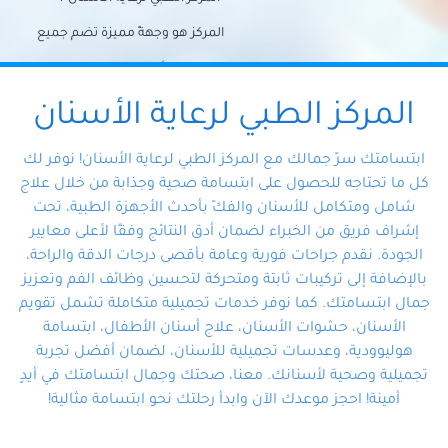
المركز هو وجهةً مميزة تضم جميع
احتياجات الأسنان تحت سقف واحد،
وتضمن لك حلاً شاملًا لجميع
المركز الطبي لرعاية الأسنان
مشكلات أسنانك بفضل فريقنا
ابتسامتك سرّ جمالك مع المركز الطبي لرعاية الأسنان! نوفر لك
المتخصص ذوي الخبرة، ستجد نفسك
كل ما تحتاجه للحصول على ابتسامة صحية وجذابة من خلال علاج
شامل ومتكامل للأسنان والفكّ بأحدث الأجهزة الطبية، تحت
في أيد أمينة تلبي احتياجاتك بكل
إشراف فريق من الخبراء لضمان أدق النتائج وفقًا لأعلى معايير
احترافية ودقة.
الجودة. نقدم جراحات فورية وعامة بأقصى درجات الدقة والراحة،
بالإضافة إلى تركيبات ثابتة ومتحركة لتحسين وظائف الفم وتعزيز
جمال ابتسامتك. كما نوفر خدمات تجميلية متكاملة تشمل تقويم
الأسنان، حشوات الأسنان، علاج أسنان الأطفال، ابتسامة
هوليوودية، وعدسات تجميلية للأسنان، لضمان أفضل تجربة
تجميلية وصحية لأسنانك. معنا، صحتك وجمال ابتسامتك في أيدٍ
أمينة! احجز موعدك الآن وابدأ رحلتك نحو ابتسامة مثالية!