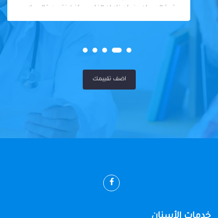
قمة الجدعان عند لحظه ان الفلوس كنت نقصه قالي ولا
يهمك المهم ابنك عجزت عن الشكر يادكتور وبجد ربنا يبرك
في اولاد حضرتك شكرا علي رحمتك والانسانيه الا جوه
قلبك ربنا يكتبلك الخير يارب عن تجربه ياجماعه مافيش
كلام دكتور شاطر وفاهم ومش بكلفك فوق طقتكم ربنا
يكرمك بالفضل دكتور عندي شكرا
اضف تقييمك
خدمات الأسنان