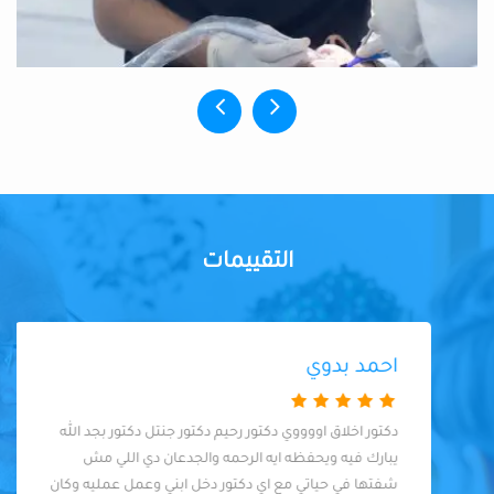
التقييمات
احمد بدوي
دكتور اخلاق اووووي دكتور رحيم دكتور جنتل دكتور بجد الله
يبارك فيه ويحفظه ايه الرحمه والجدعان دي اللي مش
شفتها في حياتي مع اي دكتور دخل ابني وعمل عمليه وكان