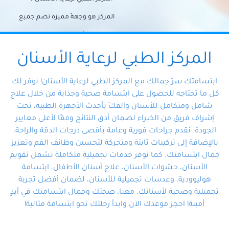
المركز هو وجهةً مميزة تضم جميع
احتياجات الأسنان تحت سقف واحد،
وتضمن لك حلاً شاملًا لجميع
المركز الطبي لرعاية الأسنان
مشكلات أسنانك بفضل فريقنا
ابتسامتك سرّ جمالك مع المركز الطبي لرعاية الأسنان! نوفر لك
المتخصص ذوي الخبرة، ستجد نفسك
كل ما تحتاجه للحصول على ابتسامة صحية وجذابة من خلال علاج
شامل ومتكامل للأسنان والفكّ بأحدث الأجهزة الطبية، تحت
في أيد أمينة تلبي احتياجاتك بكل
إشراف فريق من الخبراء لضمان أدق النتائج وفقًا لأعلى معايير
احترافية ودقة.
الجودة. نقدم جراحات فورية وعامة بأقصى درجات الدقة والراحة،
بالإضافة إلى تركيبات ثابتة ومتحركة لتحسين وظائف الفم وتعزيز
جمال ابتسامتك. كما نوفر خدمات تجميلية متكاملة تشمل تقويم
الأسنان، حشوات الأسنان، علاج أسنان الأطفال، ابتسامة
هوليوودية، وعدسات تجميلية للأسنان، لضمان أفضل تجربة
تجميلية وصحية لأسنانك. معنا، صحتك وجمال ابتسامتك في أيدٍ
أمينة! احجز موعدك الآن وابدأ رحلتك نحو ابتسامة مثالية!