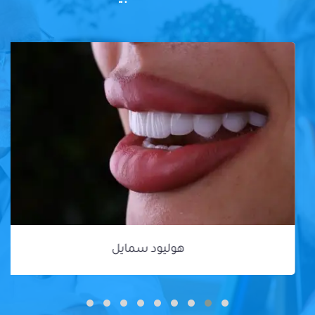
هوليود سمايل