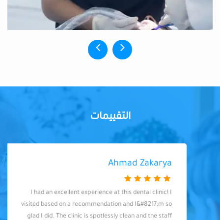
التقييمات
Ahmad Zakarya
I had an excellent experience at this dental clinic! I
visited based on a recommendation and I&#8217;m so
glad I did. The clinic is spotlessly clean and the staff