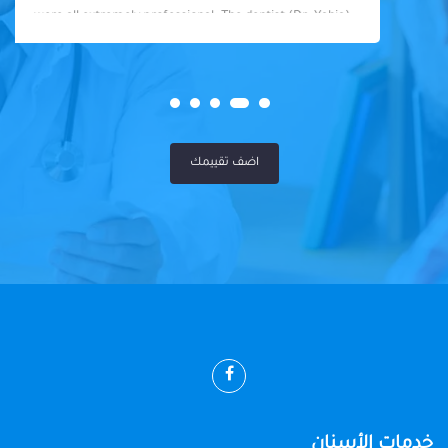
were all extremely professional. The dentist (Dr. Yahia)
was fantastic - knowledgeable, skilled, and so friendly. I
felt well taken care of throughout my visit. Highly
recommended!
اضف تقييمك
خدمات الأسنان