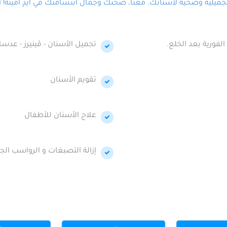
لية وصحية لأسنانك. معنا، صحتك وجمال ابتسامتك في أيدٍ أمينة! احج
الفورية بعد الخلع.
تجميل الأسنان - ڤينيرز - عدسا
تقويم الأسنان
علاج الأسنان للأطفال
إزالة التصبغات و الرواسب الجي