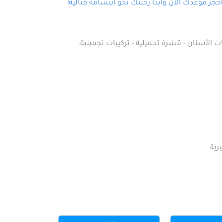
ز موعدك الآن وابدأ رحلتك نحو ابتسامة مثالية!
ت الأسنان - قشرة تجميلية - تركيبات تجميلية.
رية