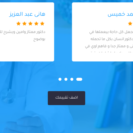
هانى عبد العزيز
دكتور ممتاز وامين ويشرح للمريض الحالة
بوضوح
اضف تقييمك