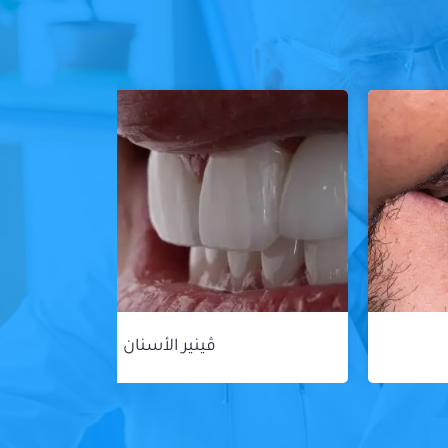
ڤينير الأسنان