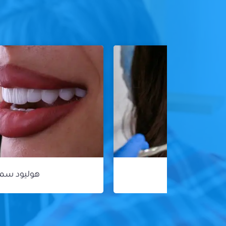
هوليود سمايل