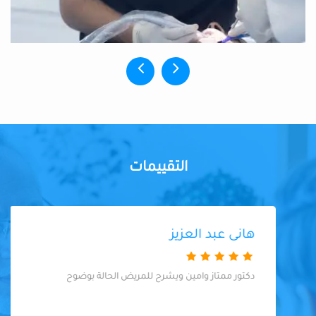
التقييمات
هانى عبد العزيز
دكتور ممتاز وامين ويشرح للمريض الحالة بوضوح