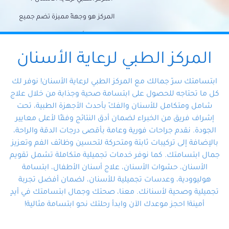
المركز هو وجهةً مميزة تضم جميع
احتياجات الأسنان تحت سقف واحد،
وتضمن لك حلاً شاملًا لجميع
المركز الطبي لرعاية الأسنان
مشكلات أسنانك بفضل فريقنا
ابتسامتك سرّ جمالك مع المركز الطبي لرعاية الأسنان! نوفر لك
المتخصص ذوي الخبرة، ستجد نفسك
كل ما تحتاجه للحصول على ابتسامة صحية وجذابة من خلال علاج
شامل ومتكامل للأسنان والفكّ بأحدث الأجهزة الطبية، تحت
في أيد أمينة تلبي احتياجاتك بكل
إشراف فريق من الخبراء لضمان أدق النتائج وفقًا لأعلى معايير
احترافية ودقة.
الجودة. نقدم جراحات فورية وعامة بأقصى درجات الدقة والراحة،
بالإضافة إلى تركيبات ثابتة ومتحركة لتحسين وظائف الفم وتعزيز
جمال ابتسامتك. كما نوفر خدمات تجميلية متكاملة تشمل تقويم
الأسنان، حشوات الأسنان، علاج أسنان الأطفال، ابتسامة
هوليوودية، وعدسات تجميلية للأسنان، لضمان أفضل تجربة
تجميلية وصحية لأسنانك. معنا، صحتك وجمال ابتسامتك في أيدٍ
أمينة! احجز موعدك الآن وابدأ رحلتك نحو ابتسامة مثالية!