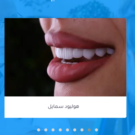
هوليود سمايل