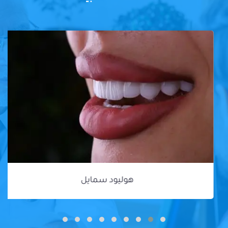
هوليود سمايل