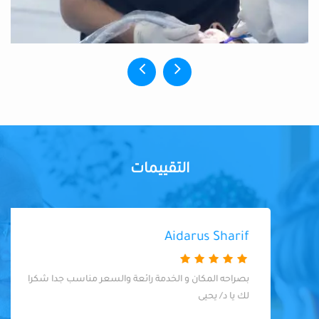
التقييمات
Aidarus Sharif
بصراحه المكان و الخدمة رائعة والسعر مناسب جدا شكرا
لك يا د/ يحيى