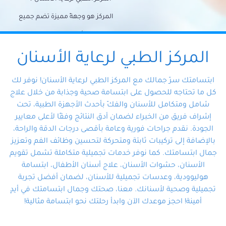
المركز هو وجهةً مميزة تضم جميع
احتياجات الأسنان تحت سقف واحد،
وتضمن لك حلاً شاملًا لجميع
المركز الطبي لرعاية الأسنان
مشكلات أسنانك بفضل فريقنا
ابتسامتك سرّ جمالك مع المركز الطبي لرعاية الأسنان! نوفر لك
المتخصص ذوي الخبرة، ستجد نفسك
كل ما تحتاجه للحصول على ابتسامة صحية وجذابة من خلال علاج
شامل ومتكامل للأسنان والفكّ بأحدث الأجهزة الطبية، تحت
في أيد أمينة تلبي احتياجاتك بكل
إشراف فريق من الخبراء لضمان أدق النتائج وفقًا لأعلى معايير
احترافية ودقة.
الجودة. نقدم جراحات فورية وعامة بأقصى درجات الدقة والراحة،
بالإضافة إلى تركيبات ثابتة ومتحركة لتحسين وظائف الفم وتعزيز
جمال ابتسامتك. كما نوفر خدمات تجميلية متكاملة تشمل تقويم
الأسنان، حشوات الأسنان، علاج أسنان الأطفال، ابتسامة
هوليوودية، وعدسات تجميلية للأسنان، لضمان أفضل تجربة
تجميلية وصحية لأسنانك. معنا، صحتك وجمال ابتسامتك في أيدٍ
أمينة! احجز موعدك الآن وابدأ رحلتك نحو ابتسامة مثالية!