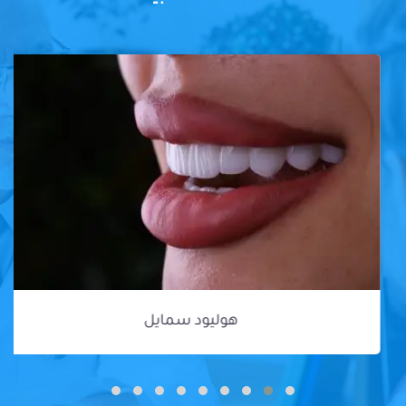
هوليود سمايل