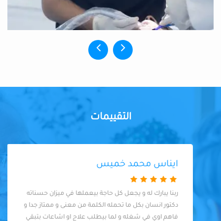
التقييمات
ايناس محمد خميس
ربنا يبارك له و يجعل كل حاجة بيعملها في ميزان حسناته
دكتور انسان بكل ما تحمله الكلمة من معنى و ممتاز جدا و
فاهم اوي في شغله و لما بيطلب علاج او اشاعات بتبقي