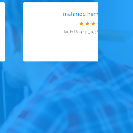
ولاء احمد
دكاترة ممتازين، مهتمين بالتعقيم والشغل
على مستوى عالي من الدقة
والنضافة????????????١٠/١٠ شكرا دكتور يحيى
ودكتورة ياسمين????????