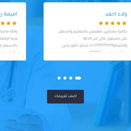
اميمة رمضام
والله ماشاء الله علي المركز والدكاتره الخبراء
وربنا اوفقكم بس لو ممكن تنزلوا قايمه
بالاسعار من كشف وتمويت العصب
والطربوش ودايمه مؤقته وشكرا
اضف تقييمك