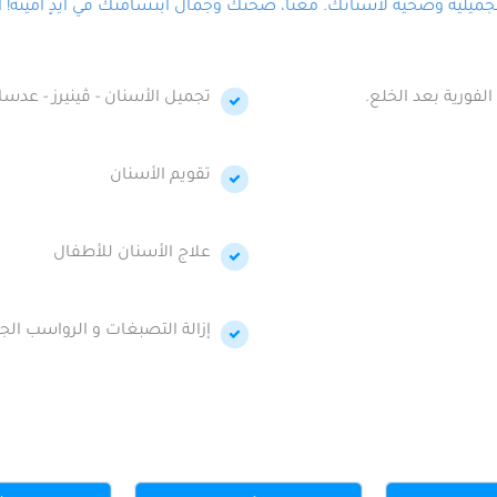
لية وصحية لأسنانك. معنا، صحتك وجمال ابتسامتك في أيدٍ أمينة! احج
الفورية بعد الخلع.
تجميل الأسنان - ڤينيرز - عدسا
تقويم الأسنان
علاج الأسنان للأطفال
إزالة التصبغات و الرواسب الجي