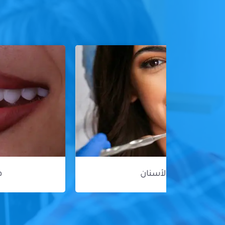
هوليود سمايل