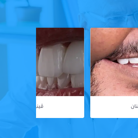
ڤينير الأسنان