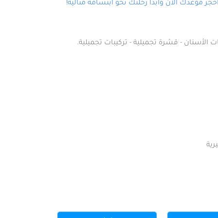
ز موعدك الآن وابدأ رحلتك نحو ابتسامة مثالية!
ت الأسنان - قشرة تجميلية - تركيبات تجميلية.
رية