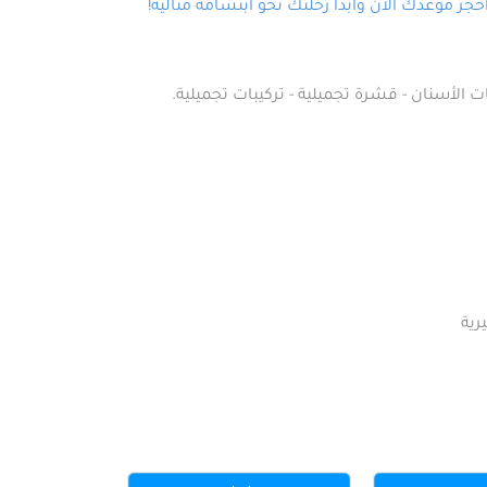
ز موعدك الآن وابدأ رحلتك نحو ابتسامة مثالية!
ت الأسنان - قشرة تجميلية - تركيبات تجميلية.
رية