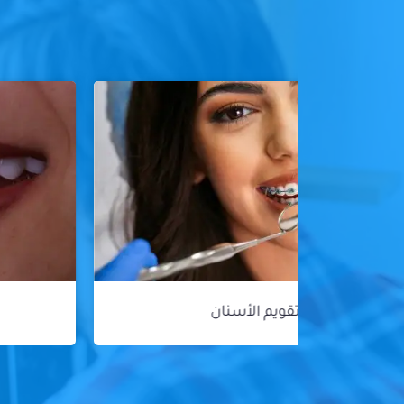
هوليود سمايل