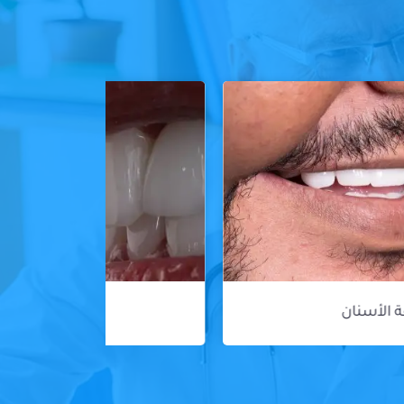
ڤينير الأسنان