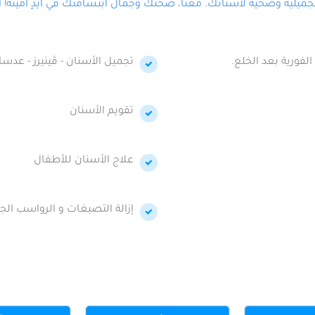
لية وصحية لأسنانك. معنا، صحتك وجمال ابتسامتك في أيدٍ أمينة! احج
الفورية بعد الخلع.
تجميل الأسنان - ڤينيرز - عدسا
تقويم الأسنان
علاج الأسنان للأطفال
إزالة التصبغات و الرواسب الجي