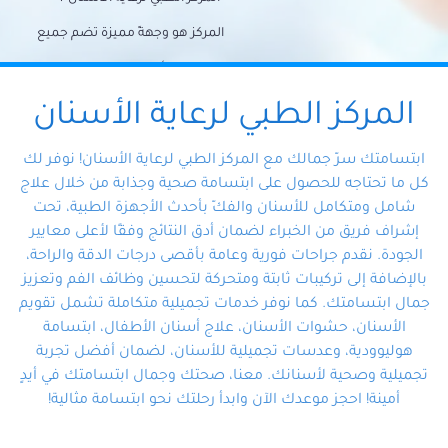
المركز هو وجهةً مميزة تضم جميع
احتياجات الأسنان تحت سقف واحد،
وتضمن لك حلاً شاملًا لجميع
المركز الطبي لرعاية الأسنان
مشكلات أسنانك بفضل فريقنا
ابتسامتك سرّ جمالك مع المركز الطبي لرعاية الأسنان! نوفر لك
المتخصص ذوي الخبرة، ستجد نفسك
كل ما تحتاجه للحصول على ابتسامة صحية وجذابة من خلال علاج
شامل ومتكامل للأسنان والفكّ بأحدث الأجهزة الطبية، تحت
في أيد أمينة تلبي احتياجاتك بكل
إشراف فريق من الخبراء لضمان أدق النتائج وفقًا لأعلى معايير
احترافية ودقة.
الجودة. نقدم جراحات فورية وعامة بأقصى درجات الدقة والراحة،
بالإضافة إلى تركيبات ثابتة ومتحركة لتحسين وظائف الفم وتعزيز
جمال ابتسامتك. كما نوفر خدمات تجميلية متكاملة تشمل تقويم
الأسنان، حشوات الأسنان، علاج أسنان الأطفال، ابتسامة
هوليوودية، وعدسات تجميلية للأسنان، لضمان أفضل تجربة
تجميلية وصحية لأسنانك. معنا، صحتك وجمال ابتسامتك في أيدٍ
أمينة! احجز موعدك الآن وابدأ رحلتك نحو ابتسامة مثالية!