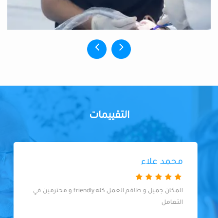
التقييمات
محمد علاء
المكان جميل و طاقم العمل كله friendly و محترمين في
التعامل