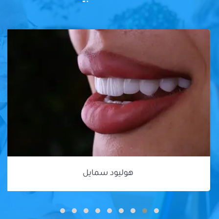
هوليود سمايل