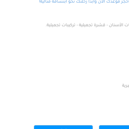
ز موعدك الآن وابدأ رحلتك نحو ابتسامة مثالية!
ت الأسنان - قشرة تجميلية - تركيبات تجميلية.
رية