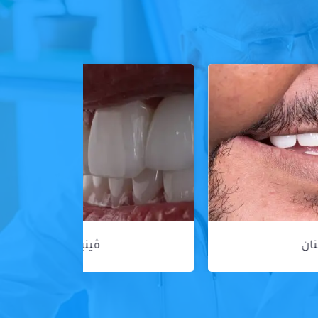
ڤينير الأسنان