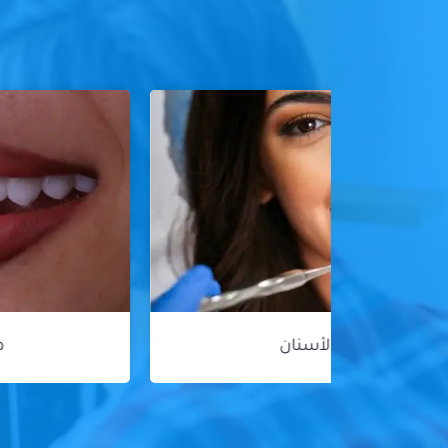
هوليود سمايل