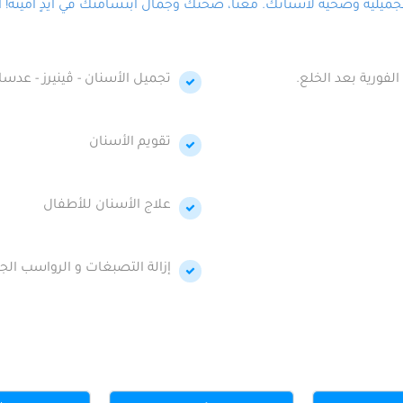
لية وصحية لأسنانك. معنا، صحتك وجمال ابتسامتك في أيدٍ أمينة! احج
الفورية بعد الخلع.
تجميل الأسنان - ڤينيرز - عدسا
تقويم الأسنان
علاج الأسنان للأطفال
إزالة التصبغات و الرواسب الجي