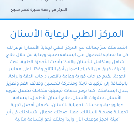
المركز هو وجهةً مميزة تضم جميع
احتياجات الأسنان تحت سقف واحد،
وتضمن لك حلاً شاملًا لجميع
المركز الطبي لرعاية الأسنان
مشكلات أسنانك بفضل فريقنا
ابتسامتك سرّ جمالك مع المركز الطبي لرعاية الأسنان! نوفر لك
المتخصص ذوي الخبرة، ستجد نفسك
كل ما تحتاجه للحصول على ابتسامة صحية وجذابة من خلال علاج
شامل ومتكامل للأسنان والفكّ بأحدث الأجهزة الطبية، تحت
في أيد أمينة تلبي احتياجاتك بكل
إشراف فريق من الخبراء لضمان أدق النتائج وفقًا لأعلى معايير
احترافية ودقة.
الجودة. نقدم جراحات فورية وعامة بأقصى درجات الدقة والراحة،
بالإضافة إلى تركيبات ثابتة ومتحركة لتحسين وظائف الفم وتعزيز
جمال ابتسامتك. كما نوفر خدمات تجميلية متكاملة تشمل تقويم
الأسنان، حشوات الأسنان، علاج أسنان الأطفال، ابتسامة
هوليوودية، وعدسات تجميلية للأسنان، لضمان أفضل تجربة
تجميلية وصحية لأسنانك. معنا، صحتك وجمال ابتسامتك في أيدٍ
أمينة! احجز موعدك الآن وابدأ رحلتك نحو ابتسامة مثالية!