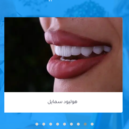
هوليود سمايل