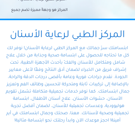
المركز هو وجهةً مميزة تضم جميع
احتياجات الأسنان تحت سقف واحد،
وتضمن لك حلاً شاملًا لجميع
المركز الطبي لرعاية الأسنان
مشكلات أسنانك بفضل فريقنا
ابتسامتك سرّ جمالك مع المركز الطبي لرعاية الأسنان! نوفر لك
المتخصص ذوي الخبرة، ستجد نفسك
كل ما تحتاجه للحصول على ابتسامة صحية وجذابة من خلال علاج
شامل ومتكامل للأسنان والفكّ بأحدث الأجهزة الطبية، تحت
في أيد أمينة تلبي احتياجاتك بكل
إشراف فريق من الخبراء لضمان أدق النتائج وفقًا لأعلى معايير
احترافية ودقة.
الجودة. نقدم جراحات فورية وعامة بأقصى درجات الدقة والراحة،
بالإضافة إلى تركيبات ثابتة ومتحركة لتحسين وظائف الفم وتعزيز
جمال ابتسامتك. كما نوفر خدمات تجميلية متكاملة تشمل تقويم
الأسنان، حشوات الأسنان، علاج أسنان الأطفال، ابتسامة
هوليوودية، وعدسات تجميلية للأسنان، لضمان أفضل تجربة
تجميلية وصحية لأسنانك. معنا، صحتك وجمال ابتسامتك في أيدٍ
أمينة! احجز موعدك الآن وابدأ رحلتك نحو ابتسامة مثالية!