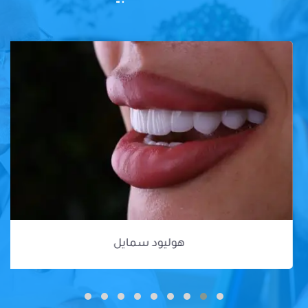
هوليود سمايل