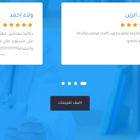
ولاء احمد
دكاترة ممتازين، مهتمين بالتعقيم والشغل
على مستوى عالي من الدقة
والنضافة????????????١٠/١٠ شكرا دكتور يحيى
ودكتورة ياسمين????????
اضف تقييمك