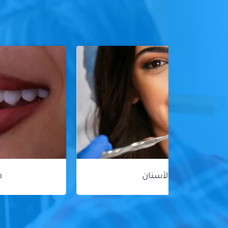
هوليود سمايل