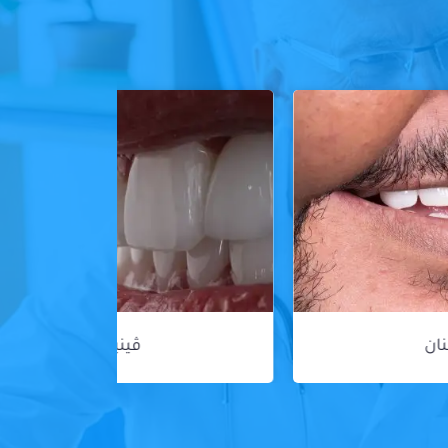
ڤينير الأسنان