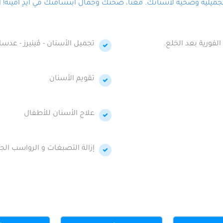
لية وصحية لأسنانك. معنا، صحتك وجمال ابتسامتك في أيدٍ أمينة! احج
الفورية بعد الخلع.
تجميل الأسنان - ڤينيرز - عدسا
تقويم الأسنان
علاج الأسنان للأطفال
إزالة التصبغات و الرواسب الجي