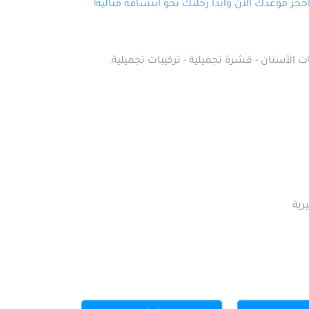
ز موعدك الآن وابدأ رحلتك نحو ابتسامة مثالية!
ت الأسنان - قشرة تجميلية - تركيبات تجميلية.
رية