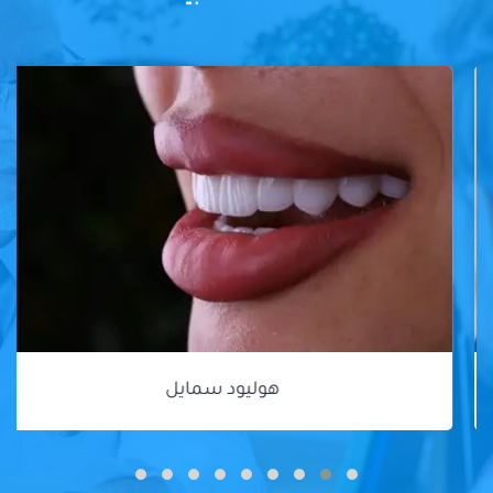
هوليود سمايل