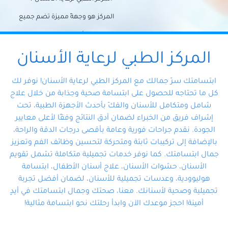
المركز هو وجهةً مميزة تضم جميع
احتياجات الأسنان تحت سقف واحد،
وتضمن لك حلاً شاملًا لجميع
المركز الطبي لرعاية الأسنان
مشكلات أسنانك بفضل فريقنا
ابتسامتك سرّ جمالك مع المركز الطبي لرعاية الأسنان! نوفر لك
المتخصص ذوي الخبرة، ستجد نفسك
كل ما تحتاجه للحصول على ابتسامة صحية وجذابة من خلال علاج
شامل ومتكامل للأسنان والفكّ بأحدث الأجهزة الطبية، تحت
في أيد أمينة تلبي احتياجاتك بكل
إشراف فريق من الخبراء لضمان أدق النتائج وفقًا لأعلى معايير
احترافية ودقة.
الجودة. نقدم جراحات فورية وعامة بأقصى درجات الدقة والراحة،
بالإضافة إلى تركيبات ثابتة ومتحركة لتحسين وظائف الفم وتعزيز
جمال ابتسامتك. كما نوفر خدمات تجميلية متكاملة تشمل تقويم
الأسنان، حشوات الأسنان، علاج أسنان الأطفال، ابتسامة
هوليوودية، وعدسات تجميلية للأسنان، لضمان أفضل تجربة
تجميلية وصحية لأسنانك. معنا، صحتك وجمال ابتسامتك في أيدٍ
أمينة! احجز موعدك الآن وابدأ رحلتك نحو ابتسامة مثالية!