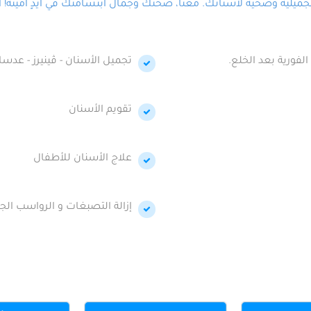
لية وصحية لأسنانك. معنا، صحتك وجمال ابتسامتك في أيدٍ أمينة! احج
الفورية بعد الخلع.
تجميل الأسنان - ڤينيرز - عدسا
تقويم الأسنان
علاج الأسنان للأطفال
إزالة التصبغات و الرواسب الجي