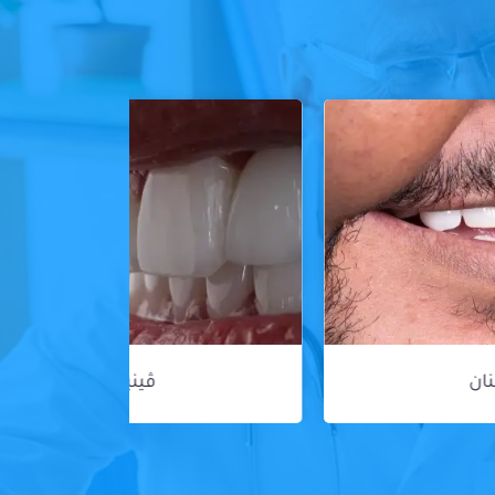
ڤينير الأسنان