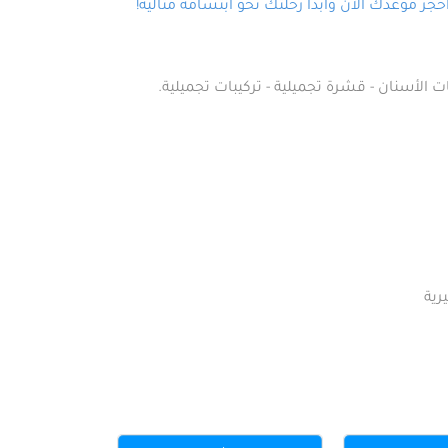
ز موعدك الآن وابدأ رحلتك نحو ابتسامة مثالية!
ت الأسنان - قشرة تجميلية - تركيبات تجميلية.
رية