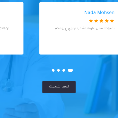
Karim Mohammed
Doctor is smart, understanding and very
tasteful in his dealings
اضف تقييمك