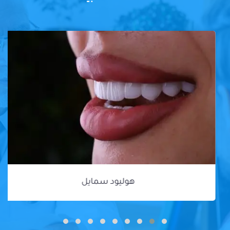
هوليود سمايل