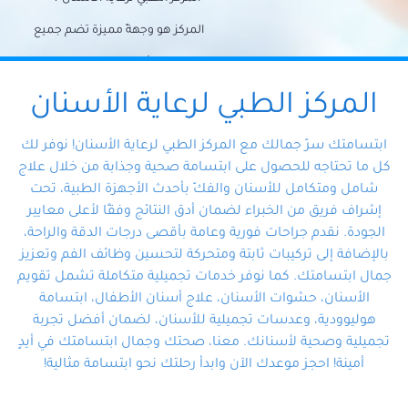
المركز هو وجهةً مميزة تضم جميع
احتياجات الأسنان تحت سقف واحد،
وتضمن لك حلاً شاملًا لجميع
المركز الطبي لرعاية الأسنان
مشكلات أسنانك بفضل فريقنا
ابتسامتك سرّ جمالك مع المركز الطبي لرعاية الأسنان! نوفر لك
المتخصص ذوي الخبرة، ستجد نفسك
كل ما تحتاجه للحصول على ابتسامة صحية وجذابة من خلال علاج
شامل ومتكامل للأسنان والفكّ بأحدث الأجهزة الطبية، تحت
في أيد أمينة تلبي احتياجاتك بكل
إشراف فريق من الخبراء لضمان أدق النتائج وفقًا لأعلى معايير
احترافية ودقة.
الجودة. نقدم جراحات فورية وعامة بأقصى درجات الدقة والراحة،
بالإضافة إلى تركيبات ثابتة ومتحركة لتحسين وظائف الفم وتعزيز
جمال ابتسامتك. كما نوفر خدمات تجميلية متكاملة تشمل تقويم
الأسنان، حشوات الأسنان، علاج أسنان الأطفال، ابتسامة
هوليوودية، وعدسات تجميلية للأسنان، لضمان أفضل تجربة
تجميلية وصحية لأسنانك. معنا، صحتك وجمال ابتسامتك في أيدٍ
أمينة! احجز موعدك الآن وابدأ رحلتك نحو ابتسامة مثالية!