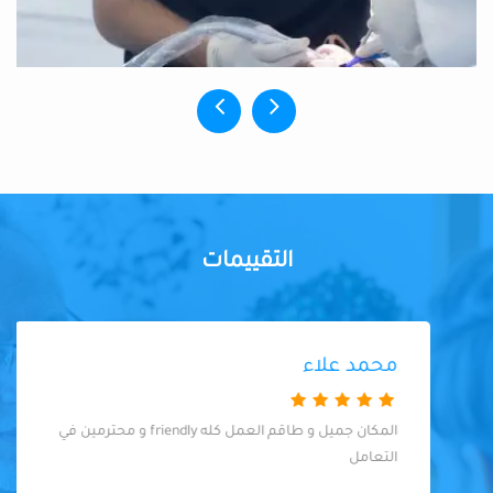
التقييمات
محمد علاء
المكان جميل و طاقم العمل كله friendly و محترمين في
التعامل