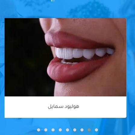
هوليود سمايل