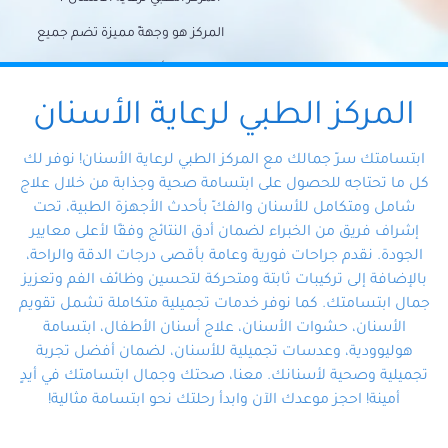
المركز هو وجهةً مميزة تضم جميع
احتياجات الأسنان تحت سقف واحد،
وتضمن لك حلاً شاملًا لجميع
المركز الطبي لرعاية الأسنان
مشكلات أسنانك بفضل فريقنا
ابتسامتك سرّ جمالك مع المركز الطبي لرعاية الأسنان! نوفر لك
المتخصص ذوي الخبرة، ستجد نفسك
كل ما تحتاجه للحصول على ابتسامة صحية وجذابة من خلال علاج
شامل ومتكامل للأسنان والفكّ بأحدث الأجهزة الطبية، تحت
في أيد أمينة تلبي احتياجاتك بكل
إشراف فريق من الخبراء لضمان أدق النتائج وفقًا لأعلى معايير
احترافية ودقة.
الجودة. نقدم جراحات فورية وعامة بأقصى درجات الدقة والراحة،
بالإضافة إلى تركيبات ثابتة ومتحركة لتحسين وظائف الفم وتعزيز
جمال ابتسامتك. كما نوفر خدمات تجميلية متكاملة تشمل تقويم
الأسنان، حشوات الأسنان، علاج أسنان الأطفال، ابتسامة
هوليوودية، وعدسات تجميلية للأسنان، لضمان أفضل تجربة
تجميلية وصحية لأسنانك. معنا، صحتك وجمال ابتسامتك في أيدٍ
أمينة! احجز موعدك الآن وابدأ رحلتك نحو ابتسامة مثالية!