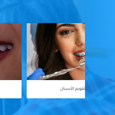
هوليود سمايل