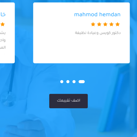
خالد محمود
يشهد الله أنه من افضل الدكاترة في معاملته
واحترامه للمريض ومتابعته المتواصلة مع
المريض حتي هو في بيته دكتور متواضع
وبسيط ويقدر كل واحد مافي عنده تميز لحد.
كل المرضى عنده سواسية
اضف تقييمك