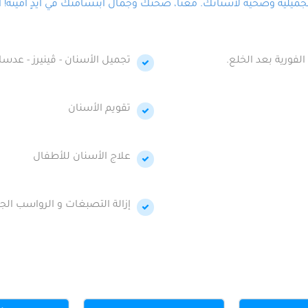
لية وصحية لأسنانك. معنا، صحتك وجمال ابتسامتك في أيدٍ أمينة! احج
الفورية بعد الخلع.
تجميل الأسنان - ڤينيرز - عدسا
تقويم الأسنان
علاج الأسنان للأطفال
إزالة التصبغات و الرواسب الجي