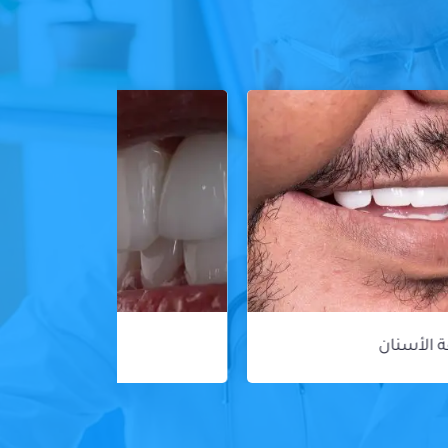
ڤينير الأسنان