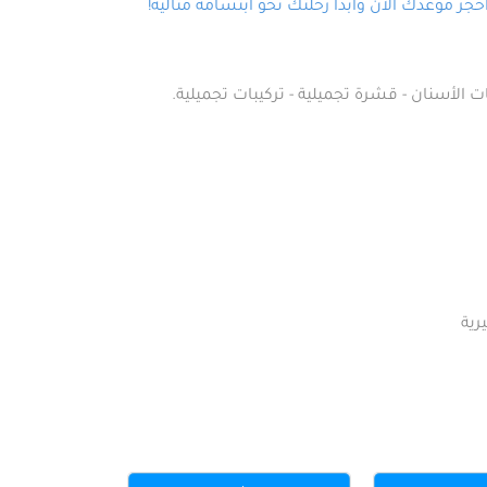
ز موعدك الآن وابدأ رحلتك نحو ابتسامة مثالية!
ت الأسنان - قشرة تجميلية - تركيبات تجميلية.
رية