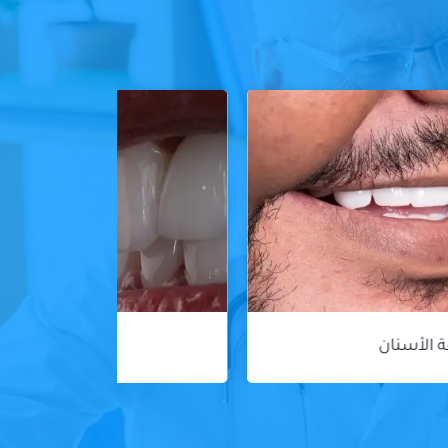
ڤينير الأسنان