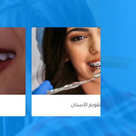
هوليود سمايل