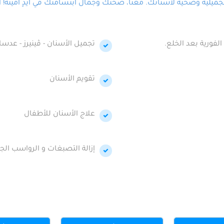
لية وصحية لأسنانك. معنا، صحتك وجمال ابتسامتك في أيدٍ أمينة! احج
الفورية بعد الخلع.
تجميل الأسنان - ڤينيرز - عدسا
تقويم الأسنان
علاج الأسنان للأطفال
إزالة التصبغات و الرواسب الجي