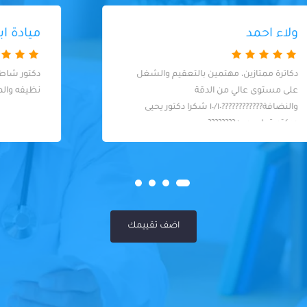
ميادة ابراهيم
دكتور شاطر جدا وعامل كل احتياطاته والعياده
نظيفه والمواعيد مظبوطه
اضف تقييمك