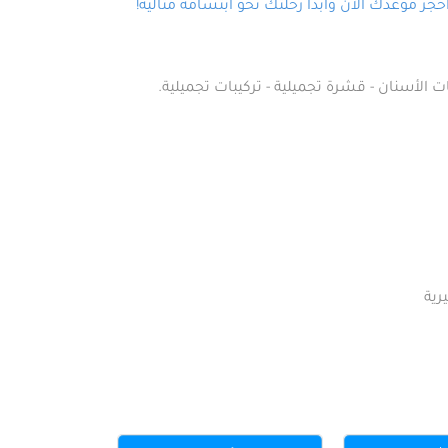
ز موعدك الآن وابدأ رحلتك نحو ابتسامة مثالية!
ت الأسنان - قشرة تجميلية - تركيبات تجميلية.
رية