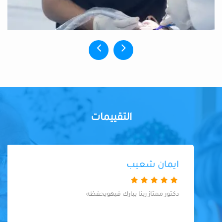
التقييمات
ايمان شعيب
دكتور ممتاز ربنا يبارك فيهويحفظه