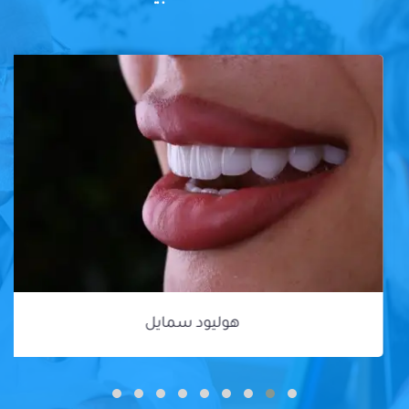
هوليود سمايل