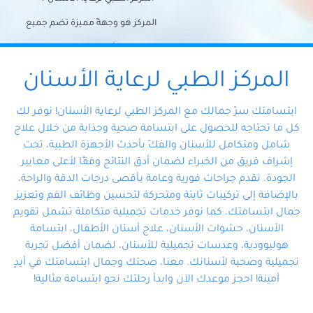
المركز هو وجهةً مميزة تضم جميع
احتياجات الأسنان تحت سقف واحد،
وتضمن لك حلاً شاملًا لجميع
المركز الطبي لرعاية الأسنان
مشكلات أسنانك بفضل فريقنا
ابتسامتك سرّ جمالك مع المركز الطبي لرعاية الأسنان! نوفر لك
المتخصص ذوي الخبرة، ستجد نفسك
كل ما تحتاجه للحصول على ابتسامة صحية وجذابة من خلال علاج
شامل ومتكامل للأسنان والفكّ بأحدث الأجهزة الطبية، تحت
في أيد أمينة تلبي احتياجاتك بكل
إشراف فريق من الخبراء لضمان أدق النتائج وفقًا لأعلى معايير
احترافية ودقة.
الجودة. نقدم جراحات فورية وعامة بأقصى درجات الدقة والراحة،
بالإضافة إلى تركيبات ثابتة ومتحركة لتحسين وظائف الفم وتعزيز
جمال ابتسامتك. كما نوفر خدمات تجميلية متكاملة تشمل تقويم
الأسنان، حشوات الأسنان، علاج أسنان الأطفال، ابتسامة
هوليوودية، وعدسات تجميلية للأسنان، لضمان أفضل تجربة
تجميلية وصحية لأسنانك. معنا، صحتك وجمال ابتسامتك في أيدٍ
أمينة! احجز موعدك الآن وابدأ رحلتك نحو ابتسامة مثالية!