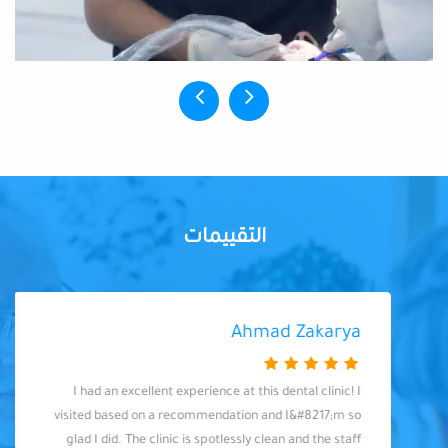
التقييمات
Ahmad Zakarya
I had an excellent experience at this dental clinic! I
visited based on a recommendation and I&#8217;m so
glad I did. The clinic is spotlessly clean and the staff