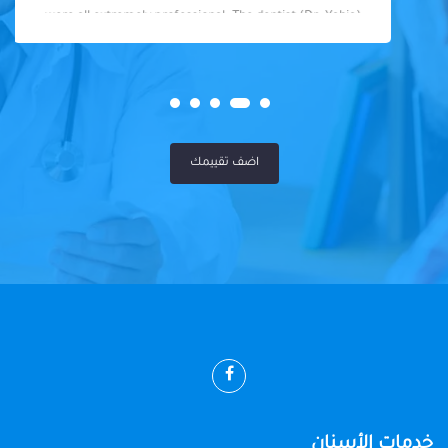
were all extremely professional. The dentist (Dr. Yahia)
was fantastic - knowledgeable, skilled, and so friendly. I
felt well taken care of throughout my visit. Highly
recommended!
اضف تقييمك
خدمات الأسنان