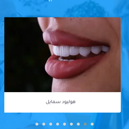
هوليود سمايل