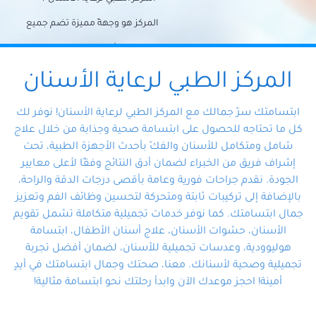
المركز هو وجهةً مميزة تضم جميع
احتياجات الأسنان تحت سقف واحد،
وتضمن لك حلاً شاملًا لجميع
المركز الطبي لرعاية الأسنان
مشكلات أسنانك بفضل فريقنا
ابتسامتك سرّ جمالك مع المركز الطبي لرعاية الأسنان! نوفر لك
المتخصص ذوي الخبرة، ستجد نفسك
كل ما تحتاجه للحصول على ابتسامة صحية وجذابة من خلال علاج
شامل ومتكامل للأسنان والفكّ بأحدث الأجهزة الطبية، تحت
في أيد أمينة تلبي احتياجاتك بكل
إشراف فريق من الخبراء لضمان أدق النتائج وفقًا لأعلى معايير
احترافية ودقة.
الجودة. نقدم جراحات فورية وعامة بأقصى درجات الدقة والراحة،
بالإضافة إلى تركيبات ثابتة ومتحركة لتحسين وظائف الفم وتعزيز
جمال ابتسامتك. كما نوفر خدمات تجميلية متكاملة تشمل تقويم
الأسنان، حشوات الأسنان، علاج أسنان الأطفال، ابتسامة
هوليوودية، وعدسات تجميلية للأسنان، لضمان أفضل تجربة
تجميلية وصحية لأسنانك. معنا، صحتك وجمال ابتسامتك في أيدٍ
أمينة! احجز موعدك الآن وابدأ رحلتك نحو ابتسامة مثالية!