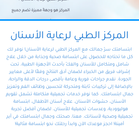
المركز هو وجهةً مميزة تضم جميع
احتياجات الأسنان تحت سقف واحد،
وتضمن لك حلاً شاملًا لجميع
المركز الطبي لرعاية الأسنان
مشكلات أسنانك بفضل فريقنا
ابتسامتك سرّ جمالك مع المركز الطبي لرعاية الأسنان! نوفر لك
المتخصص ذوي الخبرة، ستجد نفسك
كل ما تحتاجه للحصول على ابتسامة صحية وجذابة من خلال علاج
شامل ومتكامل للأسنان والفكّ بأحدث الأجهزة الطبية، تحت
في أيد أمينة تلبي احتياجاتك بكل
إشراف فريق من الخبراء لضمان أدق النتائج وفقًا لأعلى معايير
احترافية ودقة.
الجودة. نقدم جراحات فورية وعامة بأقصى درجات الدقة والراحة،
بالإضافة إلى تركيبات ثابتة ومتحركة لتحسين وظائف الفم وتعزيز
جمال ابتسامتك. كما نوفر خدمات تجميلية متكاملة تشمل تقويم
الأسنان، حشوات الأسنان، علاج أسنان الأطفال، ابتسامة
هوليوودية، وعدسات تجميلية للأسنان، لضمان أفضل تجربة
تجميلية وصحية لأسنانك. معنا، صحتك وجمال ابتسامتك في أيدٍ
أمينة! احجز موعدك الآن وابدأ رحلتك نحو ابتسامة مثالية!