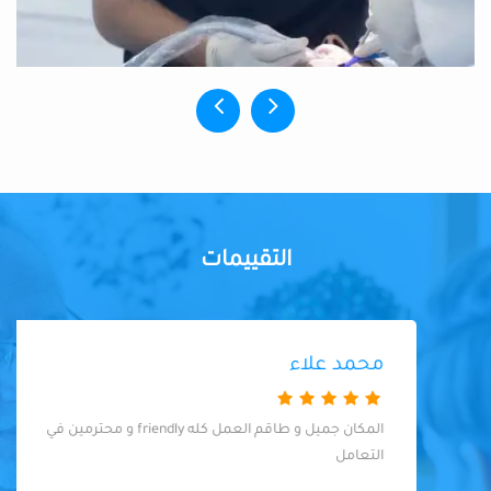
التقييمات
محمد علاء
المكان جميل و طاقم العمل كله friendly و محترمين في
التعامل