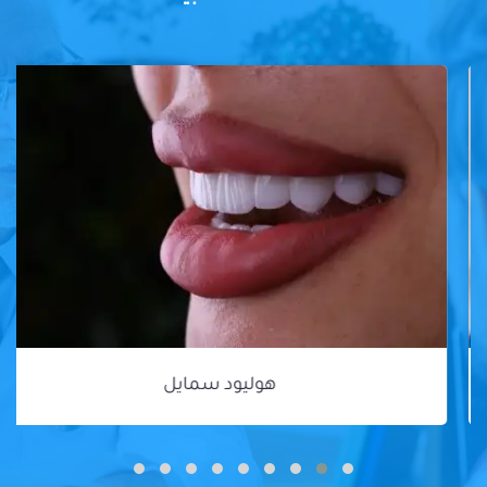
هوليود سمايل