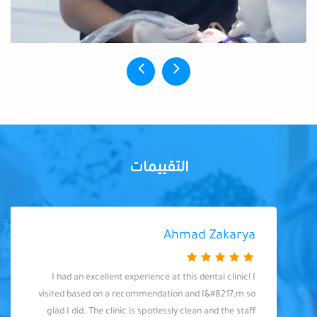
التقييمات
Ahmad Zakarya
I had an excellent experience at this dental clinic! I
visited based on a recommendation and I&#8217;m so
glad I did. The clinic is spotlessly clean and the staff