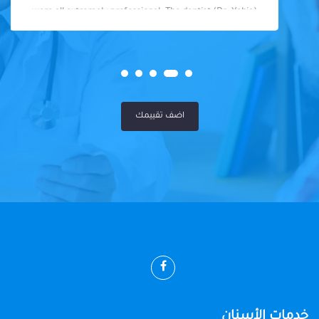
were all extremely professional. The dentist (Dr. Yahia)
was fantastic - knowledgeable, skilled, and so friendly. I
felt well taken care of throughout my visit. Highly
recommended!
اضف تقييمك
خدمات الأسنان