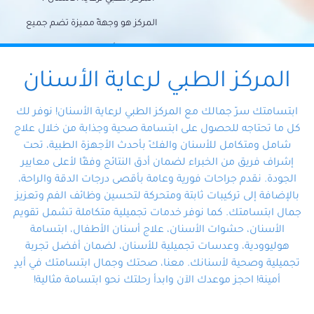
المركز هو وجهةً مميزة تضم جميع
احتياجات الأسنان تحت سقف واحد،
وتضمن لك حلاً شاملًا لجميع
المركز الطبي لرعاية الأسنان
مشكلات أسنانك بفضل فريقنا
ابتسامتك سرّ جمالك مع المركز الطبي لرعاية الأسنان! نوفر لك
المتخصص ذوي الخبرة، ستجد نفسك
كل ما تحتاجه للحصول على ابتسامة صحية وجذابة من خلال علاج
شامل ومتكامل للأسنان والفكّ بأحدث الأجهزة الطبية، تحت
في أيد أمينة تلبي احتياجاتك بكل
إشراف فريق من الخبراء لضمان أدق النتائج وفقًا لأعلى معايير
احترافية ودقة.
الجودة. نقدم جراحات فورية وعامة بأقصى درجات الدقة والراحة،
بالإضافة إلى تركيبات ثابتة ومتحركة لتحسين وظائف الفم وتعزيز
جمال ابتسامتك. كما نوفر خدمات تجميلية متكاملة تشمل تقويم
الأسنان، حشوات الأسنان، علاج أسنان الأطفال، ابتسامة
هوليوودية، وعدسات تجميلية للأسنان، لضمان أفضل تجربة
تجميلية وصحية لأسنانك. معنا، صحتك وجمال ابتسامتك في أيدٍ
أمينة! احجز موعدك الآن وابدأ رحلتك نحو ابتسامة مثالية!