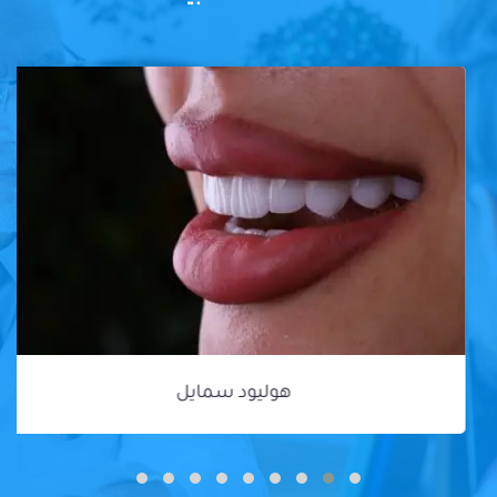
هوليود سمايل