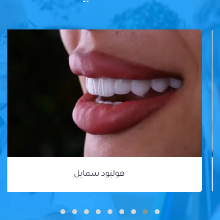
هوليود سمايل