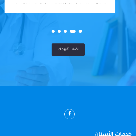
قمة الجدعان عند لحظه ان الفلوس كنت نقصه قالي ولا
يهمك المهم ابنك عجزت عن الشكر يادكتور وبجد ربنا يبرك
في اولاد حضرتك شكرا علي رحمتك والانسانيه الا جوه
قلبك ربنا يكتبلك الخير يارب عن تجربه ياجماعه مافيش
كلام دكتور شاطر وفاهم ومش بكلفك فوق طقتكم ربنا
يكرمك بالفضل دكتور عندي شكرا
اضف تقييمك
خدمات الأسنان