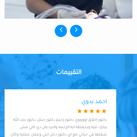
التقييمات
احمد بدوي
دكتور اخلاق اووووي دكتور رحيم دكتور جنتل دكتور بجد الله
يبارك فيه ويحفظه ايه الرحمه والجدعان دي اللي مش
شفتها في حياتي مع اي دكتور دخل ابني وعمل عمليه وكان