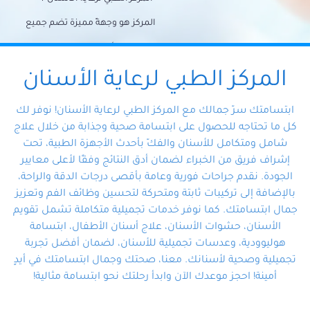
المركز هو وجهةً مميزة تضم جميع
احتياجات الأسنان تحت سقف واحد،
وتضمن لك حلاً شاملًا لجميع
المركز الطبي لرعاية الأسنان
مشكلات أسنانك بفضل فريقنا
ابتسامتك سرّ جمالك مع المركز الطبي لرعاية الأسنان! نوفر لك
المتخصص ذوي الخبرة، ستجد نفسك
كل ما تحتاجه للحصول على ابتسامة صحية وجذابة من خلال علاج
شامل ومتكامل للأسنان والفكّ بأحدث الأجهزة الطبية، تحت
في أيد أمينة تلبي احتياجاتك بكل
إشراف فريق من الخبراء لضمان أدق النتائج وفقًا لأعلى معايير
احترافية ودقة.
الجودة. نقدم جراحات فورية وعامة بأقصى درجات الدقة والراحة،
بالإضافة إلى تركيبات ثابتة ومتحركة لتحسين وظائف الفم وتعزيز
جمال ابتسامتك. كما نوفر خدمات تجميلية متكاملة تشمل تقويم
الأسنان، حشوات الأسنان، علاج أسنان الأطفال، ابتسامة
هوليوودية، وعدسات تجميلية للأسنان، لضمان أفضل تجربة
تجميلية وصحية لأسنانك. معنا، صحتك وجمال ابتسامتك في أيدٍ
أمينة! احجز موعدك الآن وابدأ رحلتك نحو ابتسامة مثالية!