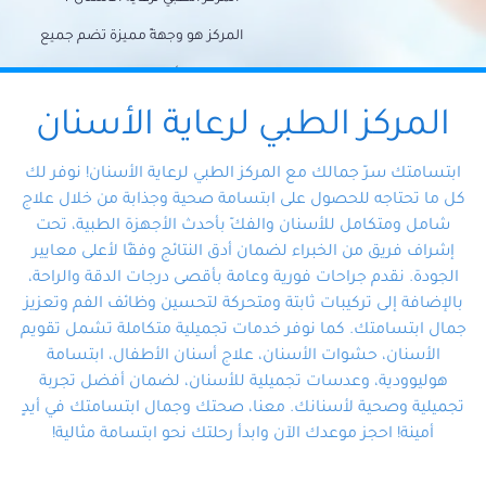
المركز هو وجهةً مميزة تضم جميع
احتياجات الأسنان تحت سقف واحد،
وتضمن لك حلاً شاملًا لجميع
المركز الطبي لرعاية الأسنان
مشكلات أسنانك بفضل فريقنا
ابتسامتك سرّ جمالك مع المركز الطبي لرعاية الأسنان! نوفر لك
المتخصص ذوي الخبرة، ستجد نفسك
كل ما تحتاجه للحصول على ابتسامة صحية وجذابة من خلال علاج
شامل ومتكامل للأسنان والفكّ بأحدث الأجهزة الطبية، تحت
في أيد أمينة تلبي احتياجاتك بكل
إشراف فريق من الخبراء لضمان أدق النتائج وفقًا لأعلى معايير
احترافية ودقة.
الجودة. نقدم جراحات فورية وعامة بأقصى درجات الدقة والراحة،
بالإضافة إلى تركيبات ثابتة ومتحركة لتحسين وظائف الفم وتعزيز
جمال ابتسامتك. كما نوفر خدمات تجميلية متكاملة تشمل تقويم
الأسنان، حشوات الأسنان، علاج أسنان الأطفال، ابتسامة
هوليوودية، وعدسات تجميلية للأسنان، لضمان أفضل تجربة
تجميلية وصحية لأسنانك. معنا، صحتك وجمال ابتسامتك في أيدٍ
أمينة! احجز موعدك الآن وابدأ رحلتك نحو ابتسامة مثالية!