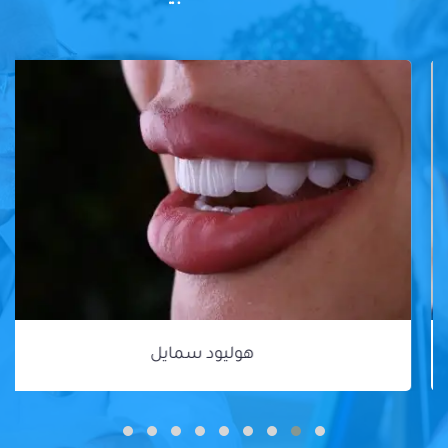
هوليود سمايل