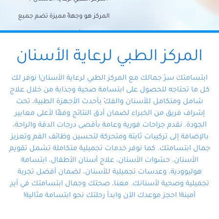
المركز هو وجهةً مميزة تضم جميع
احتياجات الأسنان تحت سقف واحد،
وتضمن لك حلاً شاملًا لجميع
المركز الطبي لرعاية الأسنان
مشكلات أسنانك بفضل فريقنا
ابتسامتك سرّ جمالك مع المركز الطبي لرعاية الأسنان! نوفر لك
المتخصص ذوي الخبرة، ستجد نفسك
كل ما تحتاجه للحصول على ابتسامة صحية وجذابة من خلال علاج
شامل ومتكامل للأسنان والفكّ بأحدث الأجهزة الطبية، تحت
في أيد أمينة تلبي احتياجاتك بكل
إشراف فريق من الخبراء لضمان أدق النتائج وفقًا لأعلى معايير
احترافية ودقة.
الجودة. نقدم جراحات فورية وعامة بأقصى درجات الدقة والراحة،
بالإضافة إلى تركيبات ثابتة ومتحركة لتحسين وظائف الفم وتعزيز
جمال ابتسامتك. كما نوفر خدمات تجميلية متكاملة تشمل تقويم
الأسنان، حشوات الأسنان، علاج أسنان الأطفال، ابتسامة
هوليوودية، وعدسات تجميلية للأسنان، لضمان أفضل تجربة
تجميلية وصحية لأسنانك. معنا، صحتك وجمال ابتسامتك في أيدٍ
أمينة! احجز موعدك الآن وابدأ رحلتك نحو ابتسامة مثالية!