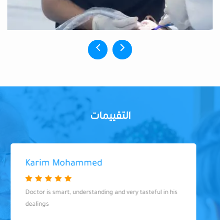
التقييمات
Karim Mohammed
Doctor is smart, understanding and very tasteful in his
dealings