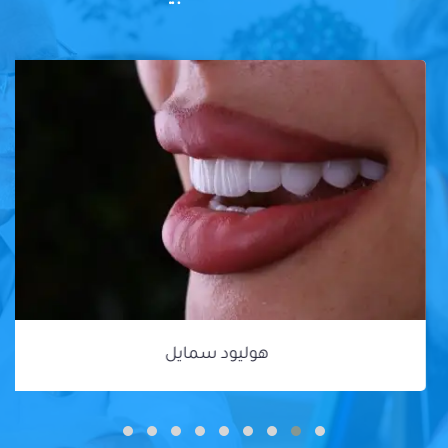
هوليود سمايل