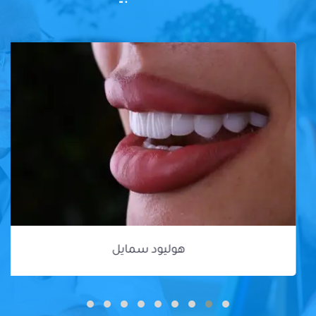
هوليود سمايل