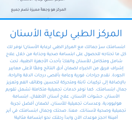
المركز هو وجهةً مميزة تضم جميع
احتياجات الأسنان تحت سقف واحد،
وتضمن لك حلاً شاملًا لجميع
المركز الطبي لرعاية الأسنان
مشكلات أسنانك بفضل فريقنا
ابتسامتك سرّ جمالك مع المركز الطبي لرعاية الأسنان! نوفر لك
المتخصص ذوي الخبرة، ستجد نفسك
كل ما تحتاجه للحصول على ابتسامة صحية وجذابة من خلال علاج
شامل ومتكامل للأسنان والفكّ بأحدث الأجهزة الطبية، تحت
في أيد أمينة تلبي احتياجاتك بكل
إشراف فريق من الخبراء لضمان أدق النتائج وفقًا لأعلى معايير
احترافية ودقة.
الجودة. نقدم جراحات فورية وعامة بأقصى درجات الدقة والراحة،
بالإضافة إلى تركيبات ثابتة ومتحركة لتحسين وظائف الفم وتعزيز
جمال ابتسامتك. كما نوفر خدمات تجميلية متكاملة تشمل تقويم
الأسنان، حشوات الأسنان، علاج أسنان الأطفال، ابتسامة
هوليوودية، وعدسات تجميلية للأسنان، لضمان أفضل تجربة
تجميلية وصحية لأسنانك. معنا، صحتك وجمال ابتسامتك في أيدٍ
أمينة! احجز موعدك الآن وابدأ رحلتك نحو ابتسامة مثالية!