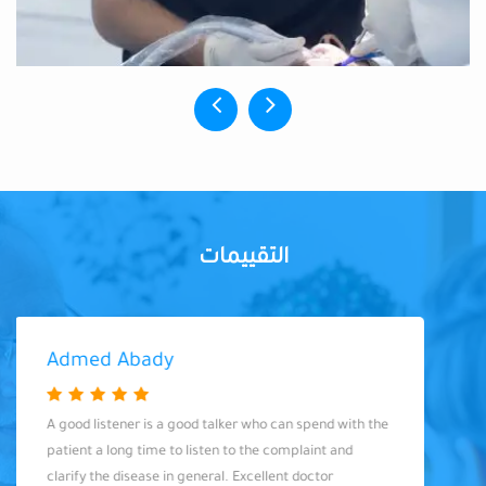
التقييمات
Admed Abady
A good listener is a good talker who can spend with the
patient a long time to listen to the complaint and
clarify the disease in general. Excellent doctor