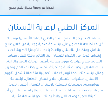
المركز هو وجهةً مميزة تضم جميع
احتياجات الأسنان تحت سقف واحد،
وتضمن لك حلاً شاملًا لجميع
المركز الطبي لرعاية الأسنان
مشكلات أسنانك بفضل فريقنا
ابتسامتك سرّ جمالك مع المركز الطبي لرعاية الأسنان! نوفر لك
المتخصص ذوي الخبرة، ستجد نفسك
كل ما تحتاجه للحصول على ابتسامة صحية وجذابة من خلال علاج
شامل ومتكامل للأسنان والفكّ بأحدث الأجهزة الطبية، تحت
في أيد أمينة تلبي احتياجاتك بكل
إشراف فريق من الخبراء لضمان أدق النتائج وفقًا لأعلى معايير
احترافية ودقة.
الجودة. نقدم جراحات فورية وعامة بأقصى درجات الدقة والراحة،
بالإضافة إلى تركيبات ثابتة ومتحركة لتحسين وظائف الفم وتعزيز
جمال ابتسامتك. كما نوفر خدمات تجميلية متكاملة تشمل تقويم
الأسنان، حشوات الأسنان، علاج أسنان الأطفال، ابتسامة
هوليوودية، وعدسات تجميلية للأسنان، لضمان أفضل تجربة
تجميلية وصحية لأسنانك. معنا، صحتك وجمال ابتسامتك في أيدٍ
أمينة! احجز موعدك الآن وابدأ رحلتك نحو ابتسامة مثالية!