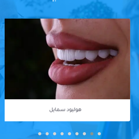
هوليود سمايل