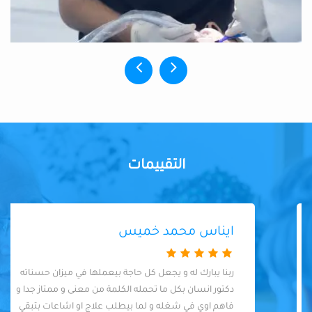
التقييمات
ايناس محمد خميس
ربنا يبارك له و يجعل كل حاجة بيعملها في ميزان حسناته
دكتور انسان بكل ما تحمله الكلمة من معنى و ممتاز جدا و
فاهم اوي في شغله و لما بيطلب علاج او اشاعات بتبقي