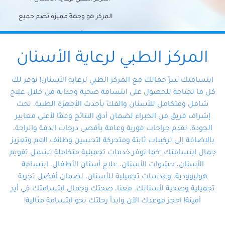
المركز هو وجهةً مميزة تضم جميع
احتياجات الأسنان تحت سقف واحد،
وتضمن لك حلاً شاملًا لجميع
المركز الطبي لرعاية الأسنان
مشكلات أسنانك بفضل فريقنا
ابتسامتك سرّ جمالك مع المركز الطبي لرعاية الأسنان! نوفر لك
المتخصص ذوي الخبرة، ستجد نفسك
كل ما تحتاجه للحصول على ابتسامة صحية وجذابة من خلال علاج
شامل ومتكامل للأسنان والفكّ بأحدث الأجهزة الطبية، تحت
في أيد أمينة تلبي احتياجاتك بكل
إشراف فريق من الخبراء لضمان أدق النتائج وفقًا لأعلى معايير
احترافية ودقة.
الجودة. نقدم جراحات فورية وعامة بأقصى درجات الدقة والراحة،
بالإضافة إلى تركيبات ثابتة ومتحركة لتحسين وظائف الفم وتعزيز
جمال ابتسامتك. كما نوفر خدمات تجميلية متكاملة تشمل تقويم
الأسنان، حشوات الأسنان، علاج أسنان الأطفال، ابتسامة
هوليوودية، وعدسات تجميلية للأسنان، لضمان أفضل تجربة
تجميلية وصحية لأسنانك. معنا، صحتك وجمال ابتسامتك في أيدٍ
أمينة! احجز موعدك الآن وابدأ رحلتك نحو ابتسامة مثالية!