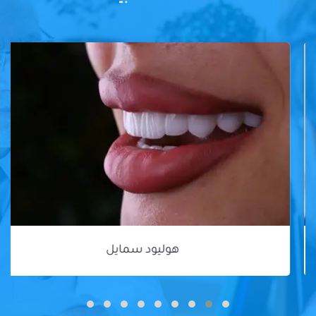
هوليود سمايل