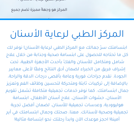
المركز هو وجهةً مميزة تضم جميع
احتياجات الأسنان تحت سقف واحد،
وتضمن لك حلاً شاملًا لجميع
المركز الطبي لرعاية الأسنان
مشكلات أسنانك بفضل فريقنا
ابتسامتك سرّ جمالك مع المركز الطبي لرعاية الأسنان! نوفر لك
المتخصص ذوي الخبرة، ستجد نفسك
كل ما تحتاجه للحصول على ابتسامة صحية وجذابة من خلال علاج
شامل ومتكامل للأسنان والفكّ بأحدث الأجهزة الطبية، تحت
في أيد أمينة تلبي احتياجاتك بكل
إشراف فريق من الخبراء لضمان أدق النتائج وفقًا لأعلى معايير
احترافية ودقة.
الجودة. نقدم جراحات فورية وعامة بأقصى درجات الدقة والراحة،
بالإضافة إلى تركيبات ثابتة ومتحركة لتحسين وظائف الفم وتعزيز
جمال ابتسامتك. كما نوفر خدمات تجميلية متكاملة تشمل تقويم
الأسنان، حشوات الأسنان، علاج أسنان الأطفال، ابتسامة
هوليوودية، وعدسات تجميلية للأسنان، لضمان أفضل تجربة
تجميلية وصحية لأسنانك. معنا، صحتك وجمال ابتسامتك في أيدٍ
أمينة! احجز موعدك الآن وابدأ رحلتك نحو ابتسامة مثالية!