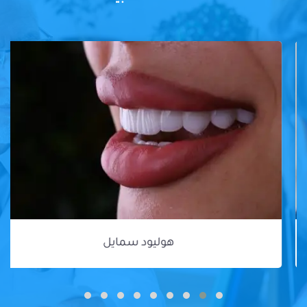
هوليود سمايل