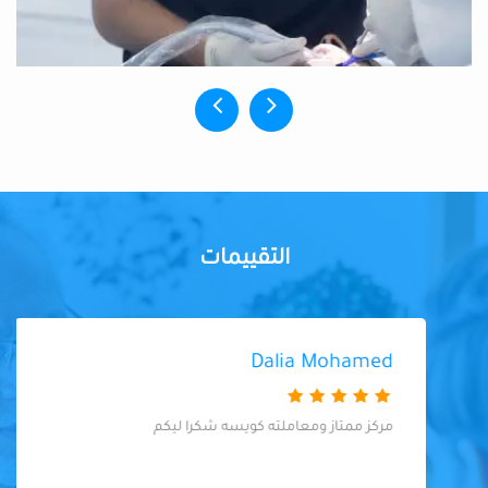
التقييمات
Dalia Mohamed
مركز ممتاز ومعاملته كويسه شكرا ليكم