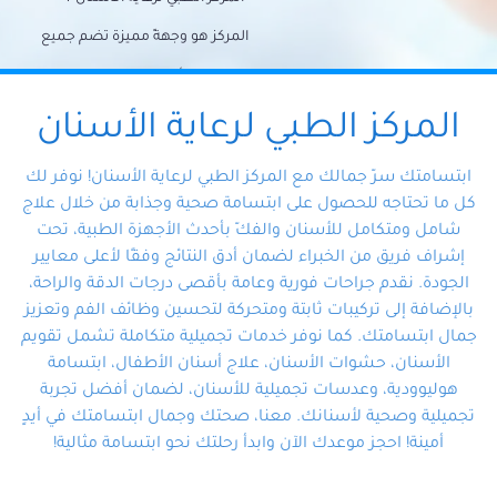
المركز هو وجهةً مميزة تضم جميع
احتياجات الأسنان تحت سقف واحد،
وتضمن لك حلاً شاملًا لجميع
المركز الطبي لرعاية الأسنان
مشكلات أسنانك بفضل فريقنا
ابتسامتك سرّ جمالك مع المركز الطبي لرعاية الأسنان! نوفر لك
المتخصص ذوي الخبرة، ستجد نفسك
كل ما تحتاجه للحصول على ابتسامة صحية وجذابة من خلال علاج
شامل ومتكامل للأسنان والفكّ بأحدث الأجهزة الطبية، تحت
في أيد أمينة تلبي احتياجاتك بكل
إشراف فريق من الخبراء لضمان أدق النتائج وفقًا لأعلى معايير
احترافية ودقة.
الجودة. نقدم جراحات فورية وعامة بأقصى درجات الدقة والراحة،
بالإضافة إلى تركيبات ثابتة ومتحركة لتحسين وظائف الفم وتعزيز
جمال ابتسامتك. كما نوفر خدمات تجميلية متكاملة تشمل تقويم
الأسنان، حشوات الأسنان، علاج أسنان الأطفال، ابتسامة
هوليوودية، وعدسات تجميلية للأسنان، لضمان أفضل تجربة
تجميلية وصحية لأسنانك. معنا، صحتك وجمال ابتسامتك في أيدٍ
أمينة! احجز موعدك الآن وابدأ رحلتك نحو ابتسامة مثالية!