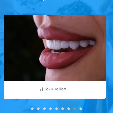
هوليود سمايل